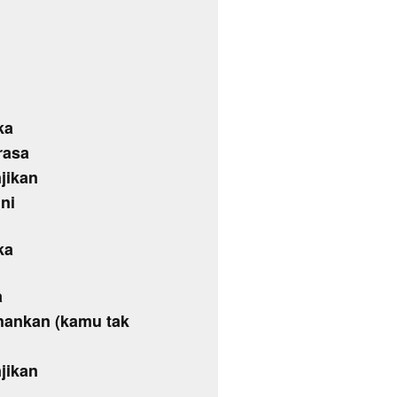
ka
rasa
jikan
ini
ka
a
hankan (kamu tak
jikan