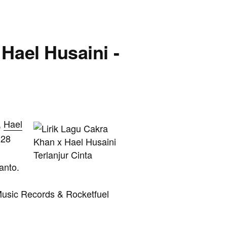
 Hael Husaini -
,
Hael
 28
anto.
yMusic Records & Rocketfuel