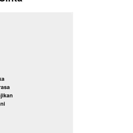
ka
rasa
jikan
ini