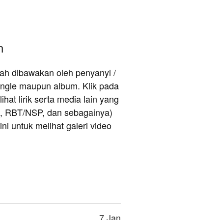
n
rnah dibawakan oleh penyanyi /
ingle maupun album. Klik pada
hat lirik serta media lain yang
e, RBT/NSP, dan sebagainya)
ni untuk melihat galeri video
7 Jan