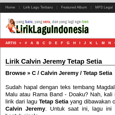
Home
|
Lirik Lagu Terbaru
|
Featured Album
|
MP3 Legal
ARTIS »
#
A
B
C
D
E
F
G
H
I
J
K
L
M
N
Lirik Calvin Jeremy Tetap Setia
Browse »
C
/
Calvin Jeremy
/
Tetap Setia
Sudah hapal dengan teks tembang
Magdal
Malu
atau
Rama Band - Doaku
? Nah, kali
lirik dari lagu
Tetap Setia
yang dibawakan o
Calvin Jeremy
. Untuk saat ini, lagu ini