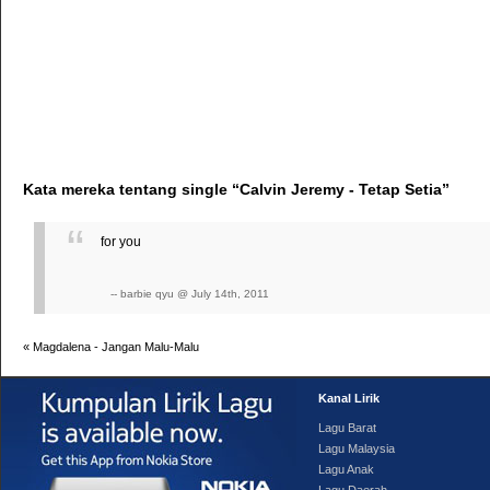
Kata mereka tentang single “Calvin Jeremy - Tetap Setia”
for you
-- barbie qyu @ July 14th, 2011
«
Magdalena - Jangan Malu-Malu
Kanal Lirik
Lagu Barat
Lagu Malaysia
Lagu Anak
Lagu Daerah