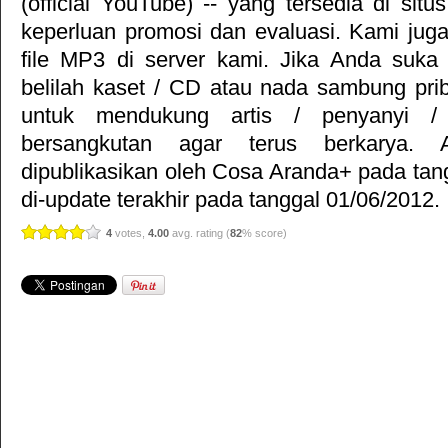
(official YouTube) -- yang tersedia di situ
keperluan promosi dan evaluasi. Kami jug
file MP3 di server kami. Jika Anda suka 
belilah kaset / CD atau nada sambung pr
untuk mendukung artis / penyanyi 
bersangkutan agar terus berkarya. Ar
dipublikasikan oleh
Cosa Aranda+
pada tan
di-update terakhir pada tanggal 01/06/2012.
4
votes,
4.00
avg. rating (
82
% score)