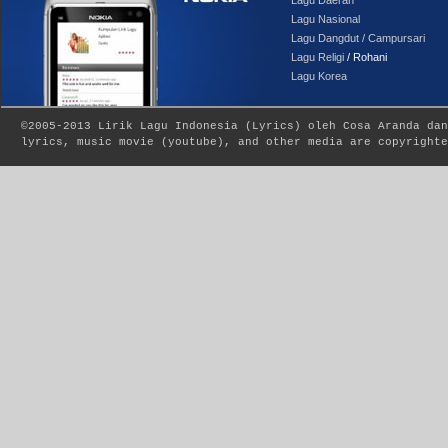
Lagu Nasional
Lagu Dangdut / Campursari
Lagu Religi
/ Rohani
Lagu Korea
©2005-2013
Lirik Lagu Indonesia
(
Lyrics
) oleh Cosa Aranda dan
lyrics, music movie (youtube), and other media are copyrighte