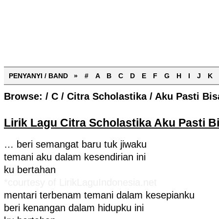
PENYANYI / BAND »
#
A
B
C
D
E
F
G
H
I
J
K
Browse:
/
C
/
Citra Scholastika
/
Aku Pasti Bis
Lirik Lagu Citra Scholastika Aku Pasti B
… beri semangat baru tuk jiwaku
temani aku dalam kesendirian ini
ku bertahan
*courtesy of LirikLaguIndonesia.net
mentari terbenam temani dalam kesepianku
beri kenangan dalam hidupku ini