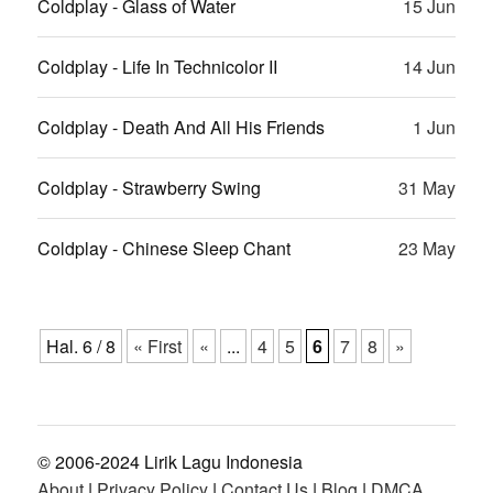
Coldplay - Glass of Water
15 Jun
Coldplay - Life In Technicolor II
14 Jun
Coldplay - Death And All His Friends
1 Jun
Coldplay - Strawberry Swing
31 May
Coldplay - Chinese Sleep Chant
23 May
Hal. 6 / 8
« First
«
...
4
5
6
7
8
»
© 2006-2024 Lirik Lagu Indonesia
About
|
Privacy Policy
|
Contact Us
|
Blog
|
DMCA