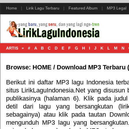
Home
|
Lirik Lagu Terbaru
|
Featured Album
|
MP3 Legal
ARTIS »
#
A
B
C
D
E
F
G
H
I
J
K
L
M
N
Browse:
HOME
/
Download MP3 Terbaru
(
Berikut ini daftar MP3 lagu Indonesia terb
situs LirikLaguIndonesia.Net yang disusun 
publikasinya (halaman 6). Klik pada judul
detil dari lagu yang bersangkutan (liri
sebagainya) atau klik pada tautan Downl
mengunduh MP3 lagu yang bersangkutan.