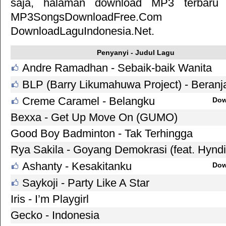
saja, halaman download MP3 terbaru 
MP3SongsDownloadFre
DownloadLaguIndonesia.Net.
Penyanyi - Judul Lagu
Andre Ramadhan - Sebaik-baik Wanita
BLP (Barry Likumahuwa Project) - Beranj
Creme Caramel - Belangku
Dow
Bexxa - Get Up Move On (GUMO)
Good Boy Badminton - Tak Terhingga
Rya Sakila - Goyang Demokrasi (feat. Hynd
Ashanty - Kesakitanku
Dow
Saykoji - Party Like A Star
Iris - I’m Playgirl
Gecko - Indonesia