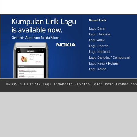
Kanal Lirik
Lagu Barat
Lagu Malaysia
Lagu Anak
Lagu Daerah
Lagu Nasional
Lagu Dangdut / Campursari
Lagu Religi
/ Rohani
Lagu Korea
©2005-2013
Lirik Lagu Indonesia
(
Lyrics
) oleh Cosa Aranda dan