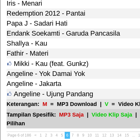
Iris - Menari
Redemption 2012 - Pantai
Papa J - Sadari Hati
Endank Soekamti - Garuda Pancasila
Shallya - Kau
Fathir - Materi
Mikki - Kau (feat. Gunkz)
Angeline - Yok Damai Yok
Angeline - Jakarta
Angeline - Ujung Pandang
Keterangan:
M
= MP3 Download |
V
= Video K
Tampilan Spesifik:
MP3 Saja
|
Video Klip Saja
|
Pilihan
Page 6 of 186
<
1
2
3
4
5
6
7
8
9
10
11
12
13
14
15
...