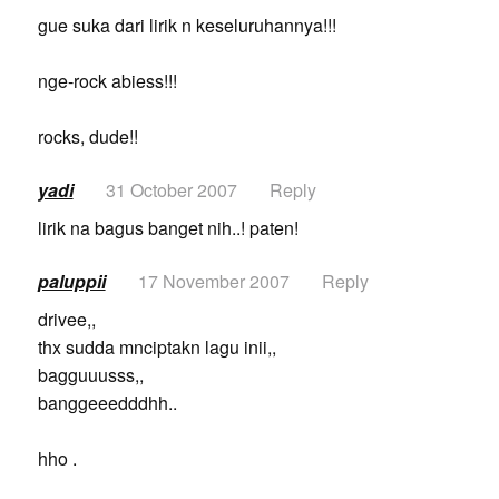
gue suka dari lirik n keseluruhannya!!!
nge-rock abiess!!!
rocks, dude!!
yadi
31 October 2007
Reply
lirik na bagus banget nih..! paten!
paluppii
17 November 2007
Reply
drivee,,
thx sudda mnciptakn lagu inii,,
bagguuusss,,
banggeeedddhh..
hho .