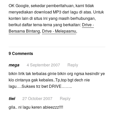
OK Google, sekedar pemberitahuan, kami tidak
menyediakan download MP3 dari lagu di atas. Untuk
konten lain di situs ini yang masih berhubungan,
berikut daftar tema-tema yang berkaitan:
Drive -
Bersama Bintang
,
Drive - Melepasmu
,
9 Comments
mega
4 September 2007
Reply
bikin lirik tak terbalas ginie bikin org ngrsa kesindir ye
klo cintanya gak kebales..Tp,top bgt dech nie
lagu….Sukses trz bwt DRIVE……..
tiwi
27 October 2007
Reply
gila.. ni lagu keren abieezzz!!!!