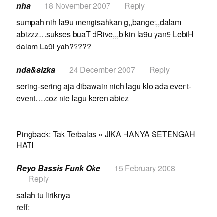
nha
18 November 2007
Reply
sumpah nih la9u mengisahkan g,,banget,,dalam
abizzz…sukses buaT dRive,,,bikin la9u yan9 LebiH
dalam La9i yah?????
nda&sizka
24 December 2007
Reply
sering-sering aja dibawain nich lagu klo ada event-
event….coz nie lagu keren abiez
Pingback:
Tak Terbalas « JIKA HANYA SETENGAH
HATI
Reyo Bassis Funk Oke
15 February 2008
Reply
salah tu liriknya
reff: