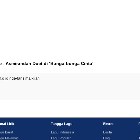
o - Asmirandah Duet di ‘Bunga-bunga Cinta’”
h,q jg nge-fans ma klian
nal Lirik
Tangga Lagu
Ekstra
gu Barat
Lagu Indonesia
Berita
gu Malaysia
Lagu Populer
Blog
T