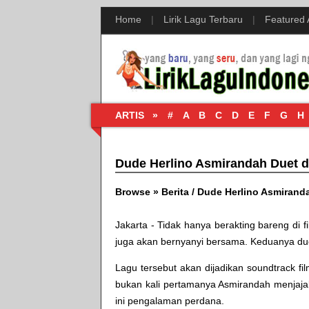
Home
|
Lirik Lagu Terbaru
|
Featured
ARTIS »
#
A
B
C
D
E
F
G
H
Dude Herlino Asmirandah Duet d
Browse »
Berita
/
Dude Herlino Asmiranda
Jakarta - Tidak hanya berakting bareng di 
juga akan bernyanyi bersama. Keduanya duet
Lagu tersebut akan dijadikan soundtrack fil
bukan kali pertamanya Asmirandah menjaja
ini pengalaman perdana.