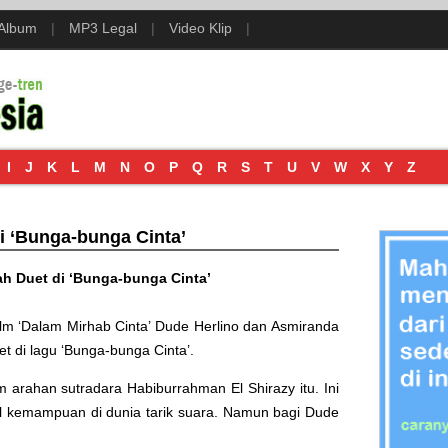
 Album
|
MP3 Legal
|
Video Klip
|
I
J
K
L
M
N
O
P
Q
R
S
T
U
V
W
X
Y
Z
i ‘Bunga-bunga Cinta’
h Duet di ‘Bunga-bunga Cinta’
film ‘Dalam Mirhab Cinta’ Dude Herlino dan Asmiranda
 di lagu ‘Bunga-bunga Cinta’.
m arahan sutradara Habiburrahman El Shirazy itu. Ini
l kemampuan di dunia tarik suara. Namun bagi Dude