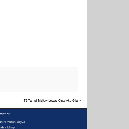
T2 Tampil Mellow Lewat ‘Cinta Aku Gila’
»
Partner
Hotel Murah Yogya
afsir Mimpi