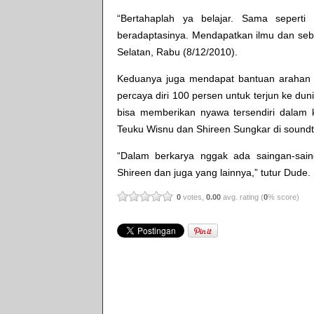
“Bertahaplah ya belajar. Sama sepert
beradaptasinya. Mendapatkan ilmu dan seb
Selatan, Rabu (8/12/2010).
Keduanya juga mendapat bantuan arahan d
percaya diri 100 persen untuk terjun ke duni
bisa memberikan nyawa tersendiri dalam 
Teuku Wisnu dan Shireen Sungkar di soundtra
“Dalam berkarya nggak ada saingan-sain
Shireen dan juga yang lainnya,” tutur Dude.
0
votes,
0.00
avg. rating (
0
% score)