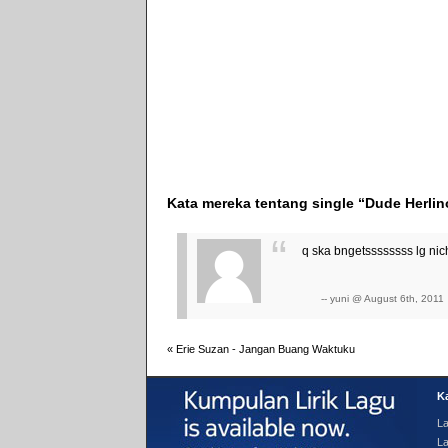
Kata mereka tentang single “Dude Herlin
q ska bngetssssssss lg nic
-- yuni @ August 6th, 2011
«
Erie Suzan - Jangan Buang Waktuku
Ka
La
La