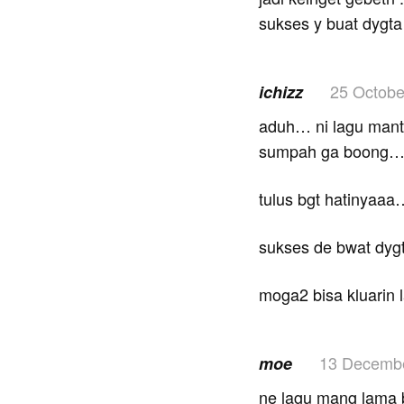
sukses y buat dygta 
25 Octobe
ichizz
aduh… ni lagu m
sumpah ga boong
tulus bgt hatinyaaa
sukses de bwat dyg
moga2 bisa kluarin la
13 Decemb
moe
ne lagu mang lama 