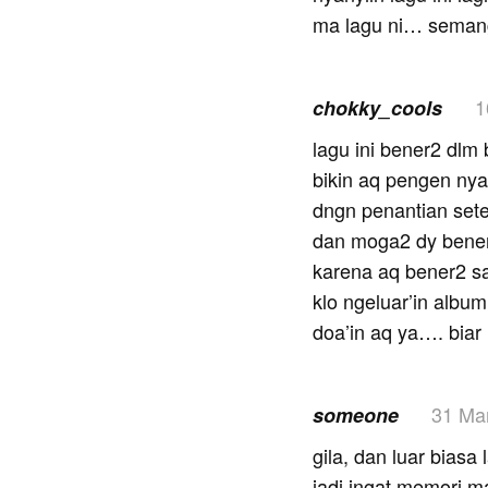
ma lagu ni… seman
1
chokky_cools
lagu ini bener2 dlm
bikin aq pengen nya
dngn penantian set
dan moga2 dy bener
karena aq bener2 
klo ngeluar’in albu
doa’in aq ya…. bia
31 Ma
someone
gila, dan luar bias
jadi ingat memori ma