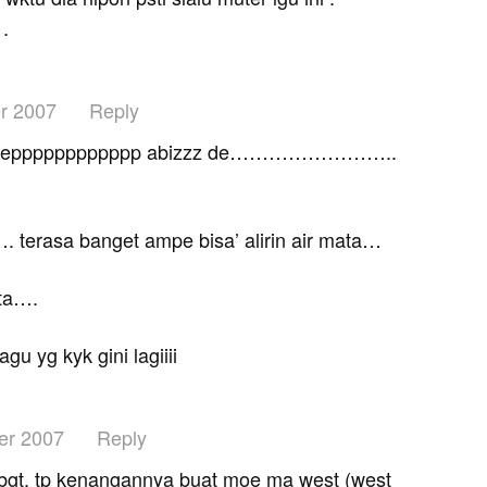
.
r 2007
Reply
antepppppppppppp abizzz de……………………..
…
…. terasa banget ampe bisa’ alirin air mata…
ta….
gu yg kyk gini lagiiii
er 2007
Reply
bgt, tp kenangannya buat moe ma west (west