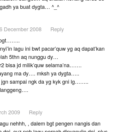
gadh ya buat dygta… ^_^
6 December 2008
Reply
 bgt……..
nyi’in lagu ini bwt pacar’quw yg aq dapat’kan
elah 5thn aq nunggu dy…
2 bisa jd milik’quw selama’na…….
sayang ma dy…. mksh ya dygta…..
m jgn sampai ngk da yg kyk gni lg……..
r langgeng….
rch 2009
Reply
a lagu nehhh, , dalem bgt pengen nangis dan
 doi, cuz neh lagu pernah dinyanyiin doi, plus