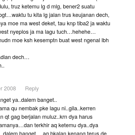
lu, truz ketemu lg d mlg, bener2 suatu
bgt…waktu tu kita lg jalan trus keujanan dech,
rnya moe ma west deket, tau knp tiba2 ja waktu
west nyeplos ja ma lagu tuch…hehehe…
mudn moe ksh kesemptn buat west ngenal lbh
jadian dech…
..
r 2008
Reply
nget ya..dalem banget..
tama qu nembak pke lagu ni..gila..kerren
an qt gag berjalan muluz..krn dya harus
elamanya…dan terkhir aq ketemu dya..dya
agi..dalem banget… aq bkalan kenang terus de