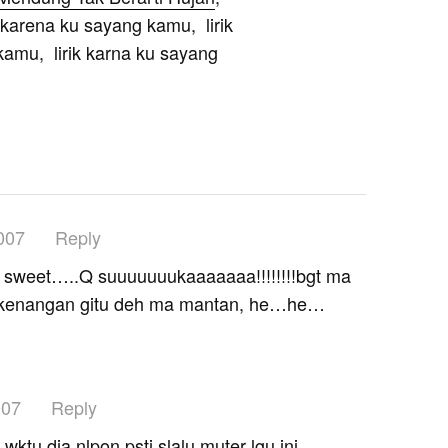
 karena ku sayang kamu, lirik
kamu, lirik karna ku sayang
2007
Reply
o sweet…..Q suuuuuuukaaaaaaa!!!!!!!!bgt ma
u kenangan gitu deh ma mantan, he…he…
007
Reply
 wktu dia nlpon psti slalu muter lgu ini .