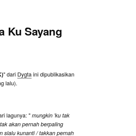
na Ku Sayang
" dari
Dygta
ini dipublikasikan
K)
g lalu).
ari lagunya: "
mungkin 'ku tak
kutak akan pernah berpaling
an slalu kunanti / takkan pernah