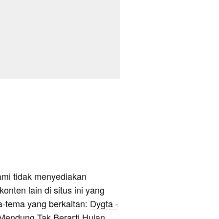
ami tidak menyediakan
onten lain di situs ini yang
a-tema yang berkaitan:
Dygta -
- Mendung Tak Berarti Hujan
,