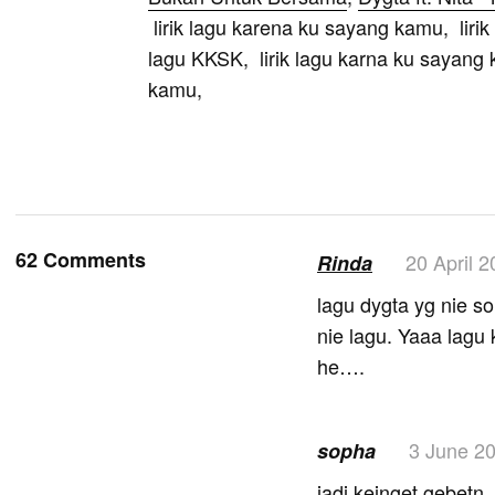
lirik lagu karena ku sayang kamu, lirik
lagu KKSK, lirik lagu karna ku sayang 
kamu,
62 Comments
20 April 
Rinda
lagu dygta yg nie s
nie lagu. Yaaa lag
he….
3 June 2
sopha
jadi keinget gebetn .