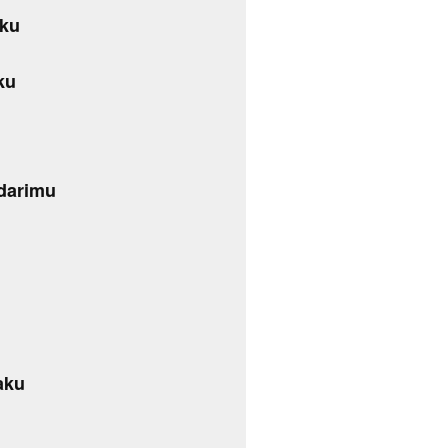
nku
ku
 darimu
u
aku