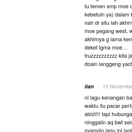
tu temen smp moe du
kebetuln ya) dalam 
nah dr situ lah akh
moe pegang west, 
akhirnya g lama ke
deket lgma moe…
truzzzzzzzzzz kita 
doain langgeng yach
10 Novembe
lian
ni lagu kenangan ba
waktu itu pacar per
abizt!!! tapi hubung
ninggalin aq bwt s
nyanyiin lagu ini l