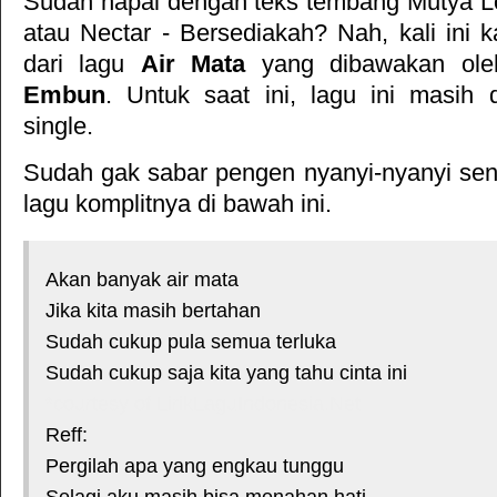
Sudah hapal dengan teks tembang
Mutya L
atau
Nectar - Bersediakah
? Nah, kali ini k
dari lagu
Air Mata
yang dibawakan ole
Embun
. Untuk saat ini, lagu ini masih d
single.
Sudah gak sabar pengen nyanyi-nyanyi sendi
lagu komplitnya di bawah ini.
Akan banyak air mata
Jika kita masih bertahan
Sudah cukup pula semua terluka
Sudah cukup saja kita yang tahu cinta ini
*courtesy of LirikLaguIndonesia.Net
Reff:
Pergilah apa yang engkau tunggu