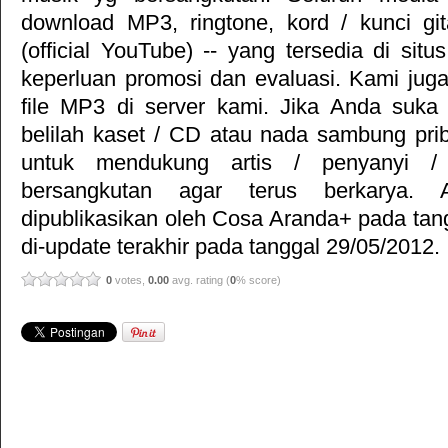
download MP3, ringtone, kord / kunci gita
(official YouTube) -- yang tersedia di situ
keperluan promosi dan evaluasi. Kami jug
file MP3 di server kami. Jika Anda suka 
belilah kaset / CD atau nada sambung pr
untuk mendukung artis / penyanyi 
bersangkutan agar terus berkarya. Ar
dipublikasikan oleh
Cosa Aranda+
pada tan
di-update terakhir pada tanggal 29/05/2012.
0
votes,
0.00
avg. rating (
0
% score)