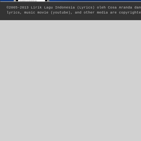
©2005-2013
Lirik Lagu Indonesia
(
Lyrics
) oleh Cosa Aranda dan
lyrics, music movie (youtube), and other media are copyrighte