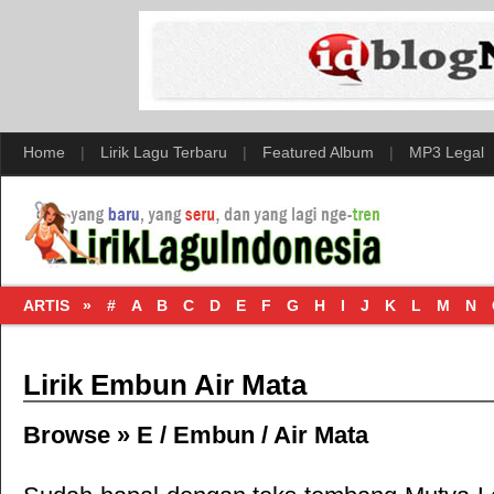
Home
|
Lirik Lagu Terbaru
|
Featured Album
|
MP3 Legal
ARTIS »
#
A
B
C
D
E
F
G
H
I
J
K
L
M
N
Lirik Embun Air Mata
Browse »
E
/
Embun
/
Air Mata