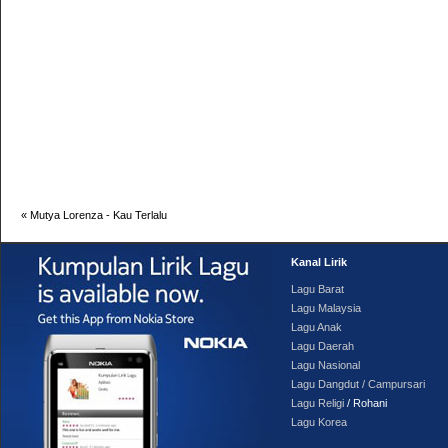
«
Mutya Lorenza - Kau Terlalu
Kanal Lirik
Lagu Barat
Lagu Malaysia
Lagu Anak
Lagu Daerah
Lagu Nasional
Lagu Dangdut / Campursari
Lagu Religi
/ Rohani
Lagu Korea