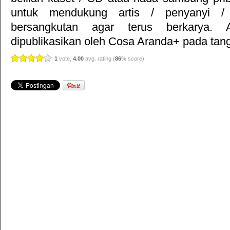
untuk mendukung artis / penyanyi 
bersangkutan agar terus berkarya. Ar
dipublikasikan oleh
Cosa Aranda+
pada tang
1
vote,
4.00
avg. rating (
86
% score)