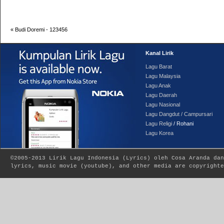
«
Budi Doremi - 123456
Kanal Lirik
Lagu Barat
Lagu Malaysia
Lagu Anak
Lagu Daerah
Lagu Nasional
Lagu Dangdut / Campursari
Lagu Religi
/ Rohani
Lagu Korea
©2005-2013
Lirik Lagu Indonesia
(
Lyrics
) oleh Cosa Aranda dan
lyrics, music movie (youtube), and other media are copyrighte