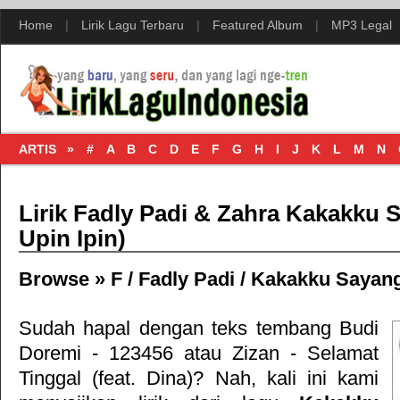
Home
|
Lirik Lagu Terbaru
|
Featured Album
|
MP3 Legal
ARTIS »
#
A
B
C
D
E
F
G
H
I
J
K
L
M
N
Lirik Fadly Padi & Zahra Kakakku
Upin Ipin)
Browse »
F
/
Fadly Padi
/
Kakakku Sayang
Sudah hapal dengan teks tembang
Budi
Doremi - 123456
atau
Zizan - Selamat
Tinggal (feat. Dina)
? Nah, kali ini kami