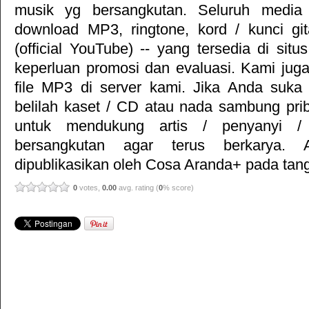
musik yg bersangkutan. Seluruh media 
download MP3, ringtone, kord / kunci gita
(official YouTube) -- yang tersedia di situ
keperluan promosi dan evaluasi. Kami jug
file MP3 di server kami. Jika Anda suka 
belilah kaset / CD atau nada sambung pr
untuk mendukung artis / penyanyi 
bersangkutan agar terus berkarya. Ar
dipublikasikan oleh
Cosa Aranda+
pada tang
0
votes,
0.00
avg. rating (
0
% score)