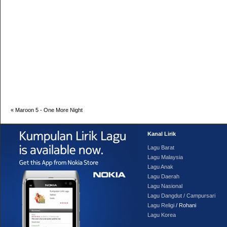
«
Maroon 5 - One More Night
Kanal Lirik
Lagu Barat
Lagu Malaysia
Lagu Anak
Lagu Daerah
Lagu Nasional
Lagu Dangdut / Campursari
Lagu Religi
/ Rohani
Lagu Korea