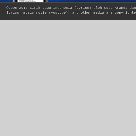
©2005-2013
Lirik Lagu Indonesia
(
Lyrics
) oleh Cosa Aranda dan
lyrics, music movie (youtube), and other media are copyrighte