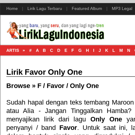
Home
|
Lirik Lagu Terbaru
|
Featured Album
|
MP3 Legal
ARTIS »
#
A
B
C
D
E
F
G
H
I
J
K
L
M
N
Lirik Favor Only One
Browse »
F
/
Favor
/
Only One
Sudah hapal dengan teks tembang
Maroon 
atau
Alia - Jangan Tinggalkan Hamba
? 
menyajikan lirik dari lagu
Only One
yan
penyanyi / band
Favor
. Untuk saat ini, l