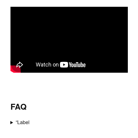
FAQ
”Label