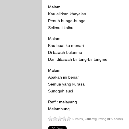
Malam
Kau alirkan khayalan
Penuh bunga-bunga
Selimuti kalbu
Malam
Kau buat ku menari
Di bawah bulanmu
Dan dibawah bintang-bintangmu
Malam
Apakah ini benar
Semua yang kurasa
Sungguh suci
Reff : melayang
Melambung
0
votes,
0.00
avg. rating (
0
% score)