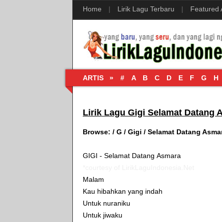
Home
|
Lirik Lagu Terbaru
|
Featured
ARTIS »
#
A
B
C
D
E
F
G
H
Lirik Lagu Gigi Selamat Datang 
Browse:
/
G
/
Gigi
/
Selamat Datang Asma
GIGI - Selamat Datang Asmara
*courtesy of LirikLaguIndonesia.Net
Malam
Kau hibahkan yang indah
Untuk nuraniku
Untuk jiwaku