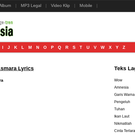
 Album
|
MP3 Legal
|
Video Klip
|
Mobile
|
I
J
K
L
M
N
O
P
Q
R
S
T
U
V
W
X
Y
Z
Asmara Lyrics
Teks La
ra
Wow
Amnesia
Garis Warna
Pengeluh
Tuhan
Ikan Laut
Nikmatilah
Cinta Terlar