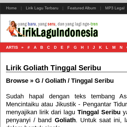
Home
|
Lirik Lagu Terbaru
|
Featured Album
|
MP3 Legal
ARTIS »
#
A
B
C
D
E
F
G
H
I
J
K
L
M
N
Lirik Goliath Tinggal Seribu
Browse »
G
/
Goliath
/
Tinggal Seribu
Sudah hapal dengan teks tembang
As
Mencintaiku
atau
Jikustik - Pengantar Tidu
menyajikan lirik dari lagu
Tinggal Seribu
ya
penyanyi / band
Goliath
. Untuk saat ini, l