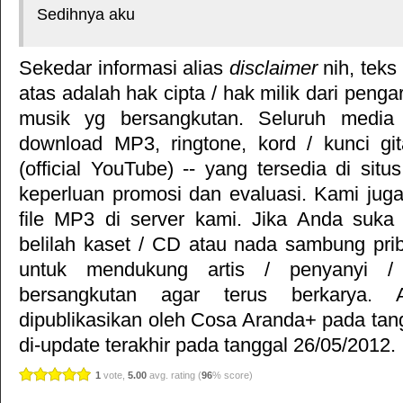
Sedihnya aku
Sekedar informasi alias
disclaimer
nih, teks
atas adalah hak cipta / hak milik dari pengar
musik yg bersangkutan. Seluruh media 
download MP3, ringtone, kord / kunci gita
(official YouTube) -- yang tersedia di situ
keperluan promosi dan evaluasi. Kami jug
file MP3 di server kami. Jika Anda suka 
belilah kaset / CD atau nada sambung pr
untuk mendukung artis / penyanyi 
bersangkutan agar terus berkarya. Ar
dipublikasikan oleh
Cosa Aranda+
pada tan
di-update terakhir pada tanggal 26/05/2012.
1
vote,
5.00
avg. rating (
96
% score)