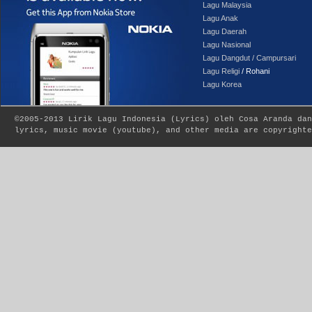
Lagu Malaysia
Lagu Anak
Lagu Daerah
Lagu Nasional
Lagu Dangdut / Campursari
Lagu Religi
/ Rohani
Lagu Korea
©2005-2013
Lirik Lagu Indonesia
(
Lyrics
) oleh Cosa Aranda dan
lyrics, music movie (youtube), and other media are copyrighte