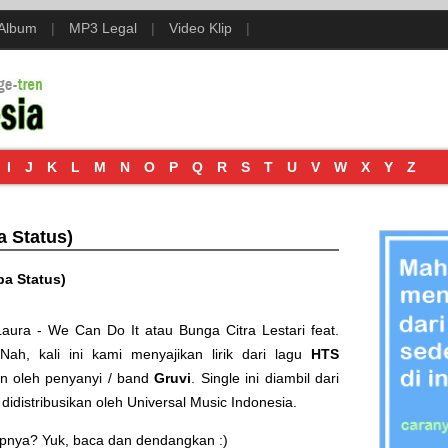
 Album
|
MP3 Legal
|
Video Klip
|
I
J
K
L
M
N
O
P
Q
R
S
T
U
V
W
X
Y
Z
a Status)
a Status)
Laura - We Can Do It
atau
Bunga Citra Lestari feat.
Nah, kali ini kami menyajikan lirik dari lagu
HTS
n oleh penyanyi / band
Gruvi
. Single ini diambil dari
 didistribusikan oleh
Universal Music Indonesia
.
kapnya? Yuk, baca dan dendangkan :)