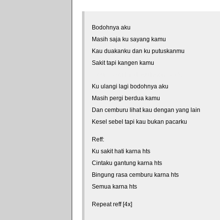
Bodohnya aku
Masih saja ku sayang kamu
Kau duakanku dan ku putuskanmu
Sakit tapi kangen kamu
*courtesy of LirikLaguIndonesia.Net
Ku ulangi lagi bodohnya aku
Masih pergi berdua kamu
Dan cemburu lihat kau dengan yang lain
Kesel sebel tapi kau bukan pacarku
Reff:
Ku sakit hati karna hts
Cintaku gantung karna hts
Bingung rasa cemburu karna hts
Semua karna hts
Repeat reff [4x]