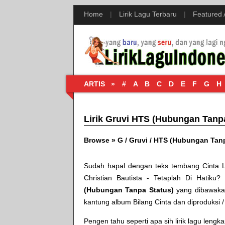
Home
|
Lirik Lagu Terbaru
|
Featured
ARTIS »
#
A
B
C
D
E
F
G
H
Lirik Gruvi HTS (Hubungan Tanp
Browse »
G
/
Gruvi
/
HTS (Hubungan Tanp
Sudah hapal dengan teks tembang
Cinta 
Christian Bautista - Tetaplah Di Hatiku
? 
(Hubungan Tanpa Status)
yang dibawaka
kantung album
Bilang Cinta
dan diproduksi /
Pengen tahu seperti apa sih lirik lagu leng