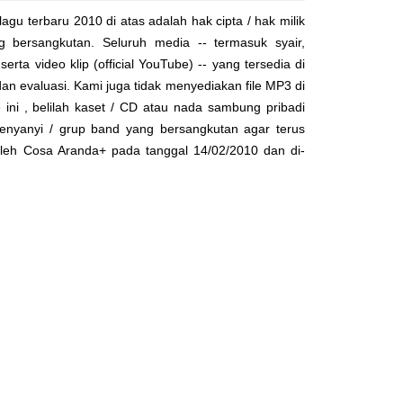
lagu terbaru 2010 di atas adalah hak cipta / hak milik
yg bersangkutan. Seluruh media -- termasuk syair,
serta video klip (official YouTube) -- yang tersedia di
dan evaluasi. Kami juga tidak menyediakan file MP3 di
 ini , belilah kaset / CD atau nada sambung pribadi
enyanyi / grup band yang bersangkutan agar terus
 oleh
Cosa Aranda+
pada tanggal 14/02/2010 dan di-