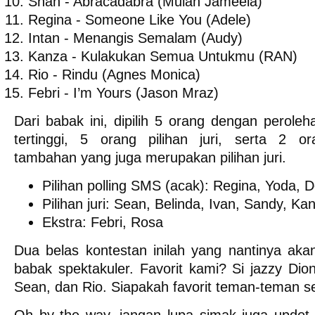
Shan - Abracadabra (Mulan Jameela)
Regina - Someone Like You (Adele)
Intan - Menangis Semalam (Audy)
Kanza - Kulakukan Semua Untukmu (RAN)
Rio - Rindu (Agnes Monica)
Febri - I’m Yours (Jason Mraz)
Dari babak ini, dipilih 5 orang dengan perole
tertinggi, 5 orang pilihan juri, serta 2 o
tambahan yang juga merupakan pilihan juri.
Pilihan polling SMS (acak): Regina, Yoda, D
Pilihan juri: Sean, Belinda, Ivan, Sandy, Ka
Ekstra: Febri, Rosa
Dua belas kontestan inilah yang nantinya akan
babak spektakuler. Favorit kami? Si jazzy Dio
Sean, dan Rio. Siapakah favorit teman-teman s
Oh by the way, jangan lupa simak juga updet