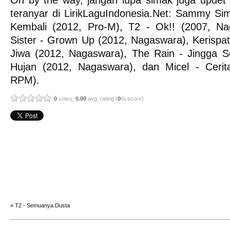
teranyar di LirikLaguIndonesia.Net:
Sammy Simo
Kembali
(2012, Pro-M),
T2 - Ok!!
(2007, Na
Sister - Grown Up
(2012, Nagaswara),
Kerispat
Jiwa
(2012, Nagaswara),
The Rain - Jingga 
Hujan
(2012, Nagaswara), dan
Micel - Cerit
RPM).
0
votes,
0.00
avg. rating (
0
% score)
«
T2 - Semuanya Dusta