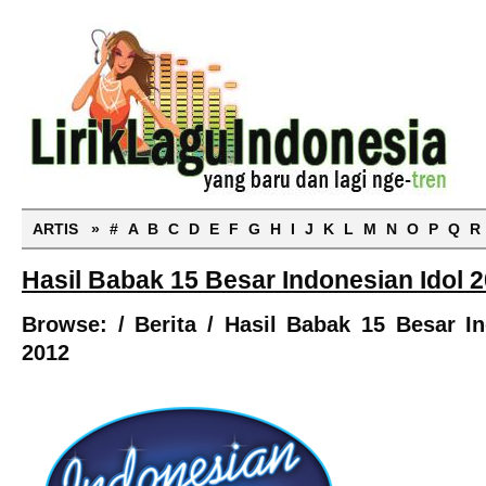
ARTIS »
#
A
B
C
D
E
F
G
H
I
J
K
L
M
N
O
P
Q
R
Hasil Babak 15 Besar Indonesian Idol 
Browse:
/
Berita
/
Hasil Babak 15 Besar In
2012