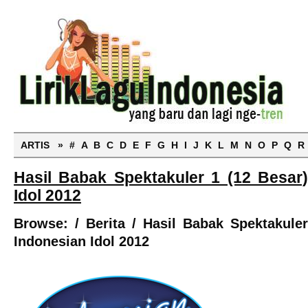
ARTIS »
#
A
B
C
D
E
F
G
H
I
J
K
L
M
N
O
P
Q
R
Hasil Babak Spektakuler 1 (12 Besar
Idol 2012
Browse:
/
Berita
/
Hasil Babak Spektakuler
Indonesian Idol 2012