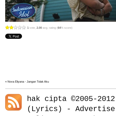
1
vote,
2.00
avg. rating (
64
% score)
«
Nova Eliyana - Jangan Tolak Aku
hak cipta ©2005-201
(
Lyrics
) -
Advertise