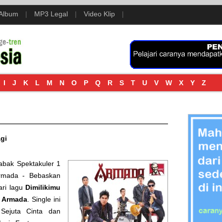
 Album
|
MP3 Legal
|
Video Klip
|
I
J
K
L
M
N
O
P
Q
R
S
T
U
V
W
X
Y
Z
gi
abak Spektakuler 1
rmada - Bebaskan
dari lagu
Dimilikimu
d
Armada
. Single ini
Sejuta Cinta
dan