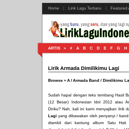
Home
|
Lirik Lagu Terbaru
|
Featured
ARTIS »
#
A
B
C
D
E
F
G
H
Lirik Armada Dimilikimu Lagi
Browse »
A
/
Armada Band
/
Dimilikimu La
Sudah hapal dengan teks tembang
Hasil B
(12 Besar) Indonesian Idol 2012
atau
A
Diriku
? Nah, kali ini kami menyajikan lirik 
Lagi
yang dibawakan oleh penyanyi / ban
diambil dari kantung album
Satu Hati 