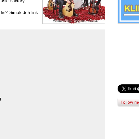
usic Factory
.
ri? Simak deh lirik
i