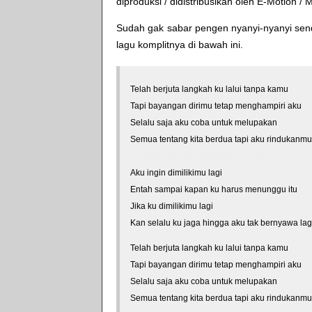
diproduksi / didistribusikan oleh
E-Motion
/
M
Sudah gak sabar pengen nyanyi-nyanyi sendi
lagu komplitnya di bawah ini.
Telah berjuta langkah ku lalui tanpa kamu
Tapi bayangan dirimu tetap menghampiri aku
Selalu saja aku coba untuk melupakan
Semua tentang kita berdua tapi aku rindukanmu
*courtesy of LirikLaguIndonesia.Net
Aku ingin dimilikimu lagi
Entah sampai kapan ku harus menunggu itu
Jika ku dimilikimu lagi
Kan selalu ku jaga hingga aku tak bernyawa lag
Telah berjuta langkah ku lalui tanpa kamu
Tapi bayangan dirimu tetap menghampiri aku
Selalu saja aku coba untuk melupakan
Semua tentang kita berdua tapi aku rindukanmu