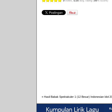
9
votes,
5.00
avg. rating (
99
% score)
«
Hasil Babak Spektakuler 1 (12 Besar) Indonesian Idol 2
Ka