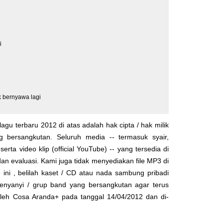
i
k bernyawa lagi
lagu terbaru 2012 di atas adalah hak cipta / hak milik
yg bersangkutan. Seluruh media -- termasuk syair,
serta video klip (official YouTube) -- yang tersedia di
dan evaluasi. Kami juga tidak menyediakan file MP3 di
 ini , belilah kaset / CD atau nada sambung pribadi
enyanyi / grup band yang bersangkutan agar terus
 oleh
Cosa Aranda+
pada tanggal 14/04/2012 dan di-