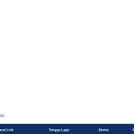
012
nal Lirik
Tangga Lagu
Ekstra