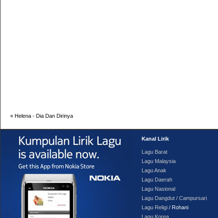
«
Helena - Dia Dan Dirinya
Kanal Lirik
Lagu Barat
Lagu Malaysia
Lagu Anak
Lagu Daerah
Lagu Nasional
Lagu Dangdut / Campursari
Lagu Religi
/ Rohani
Lagu Korea