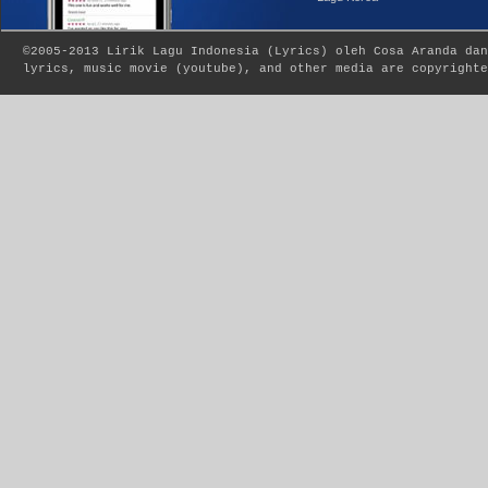
©2005-2013
Lirik Lagu Indonesia
(
Lyrics
) oleh Cosa Aranda dan
lyrics, music movie (youtube), and other media are copyrighte