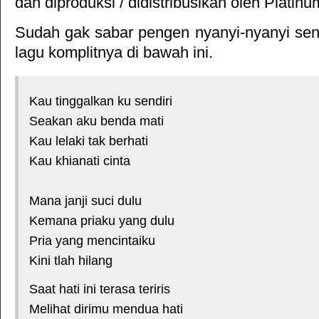
dan diproduksi / didistribusikan oleh
Platinu
Sudah gak sabar pengen nyanyi-nyanyi sendi
lagu komplitnya di bawah ini.
Kau tinggalkan ku sendiri
Seakan aku benda mati
Kau lelaki tak berhati
Kau khianati cinta
*courtesy of LirikLaguIndonesia.Net
Mana janji suci dulu
Kemana priaku yang dulu
Pria yang mencintaiku
Kini tlah hilang
Saat hati ini terasa teriris
Melihat dirimu mendua hati