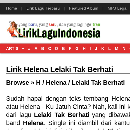
Home
|
Lirik Lagu Terbaru
|
Featured Album
|
MP3 Legal
ARTIS »
#
A
B
C
D
E
F
G
H
I
J
K
L
M
N
Lirik Helena Lelaki Tak Berhati
Browse »
H
/
Helena
/
Lelaki Tak Berhati
Sudah hapal dengan teks tembang
Helena
atau
Helena - Ku Jatuh Cinta
? Nah, kali ini
dari lagu
Lelaki Tak Berhati
yang dibawak
band
Helena
. Single ini diambil dari kan