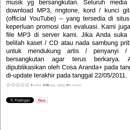
musik yg bersangkutan. Seluruh media 
download MP3, ringtone, kord / kunci gita
(official YouTube) -- yang tersedia di situ
keperluan promosi dan evaluasi. Kami jug
file MP3 di server kami. Jika Anda suka 
belilah kaset / CD atau nada sambung pr
untuk mendukung artis / penyanyi 
bersangkutan agar terus berkarya. Ar
dipublikasikan oleh
Cosa Aranda+
pada tan
di-update terakhir pada tanggal 22/05/2011.
0
votes,
0.00
avg. rating (
0
% score)