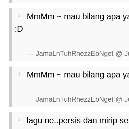
MmMm ~ mau bilang apa yahh
:D
-- JamaLnTuhRhezzEbNget @ Jul
MmMm ~ mau bilang apa yahh
-- JamaLnTuhRhezzEbNget @ Jul
lagu ne..persis dan mirip se