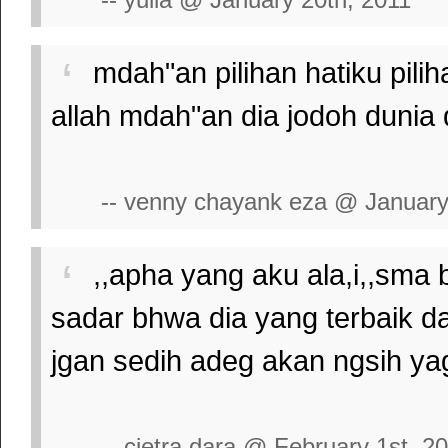
mdah"an pilihan hatiku pilihan d
allah mdah"an dia jodoh dunia 
-- venny chayank eza @ January
,,apha yang aku ala,i,,sma 
sadar bhwa dia yang terbaik 
jgan sedih adeg akan ngsih y
-- cietra dara @ February 1st, 2