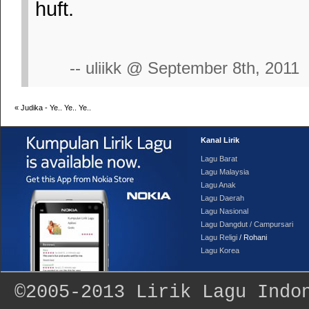
huft.
-- uliikk @ September 8th, 2011
«
Judika - Ye.. Ye.. Ye..
Kanal Lirik
Lagu Barat
Lagu Malaysia
Lagu Anak
Lagu Daerah
Lagu Nasional
Lagu Dangdut / Campursari
Lagu Religi
/ Rohani
Lagu Korea
©2005-2013
Lirik Lagu Indo