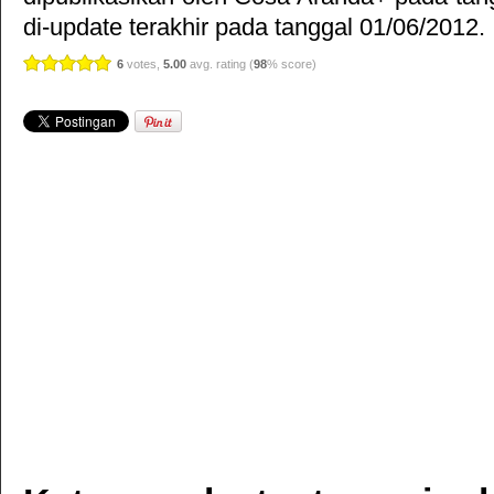
di-update terakhir pada tanggal 01/06/2012.
6
votes,
5.00
avg. rating (
98
% score)