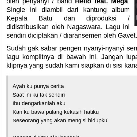
oleh penyanyi / band
Hello feat. Mega
.
Single ini diambil dari kantung album
Kepala Batu
dan diproduksi /
didistribusikan oleh
Nagaswara
. Lagu ini
sendiri diciptakan / diaransemen oleh Gavet
Sudah gak sabar pengen nyanyi-nyanyi sendi
lagu komplitnya di bawah ini. Jangan lup
klipnya yang sudah kami siapkan di sisi kan
Ayah ku punya cerita
Saat ini ku tak sendiri
Ibu dengarkanlah aku
Kan ku bawa pulang kekasih hatiku
Seseorang yang akan mengisi hidupku
*courtesy of LirikLaguIndonesia.Net