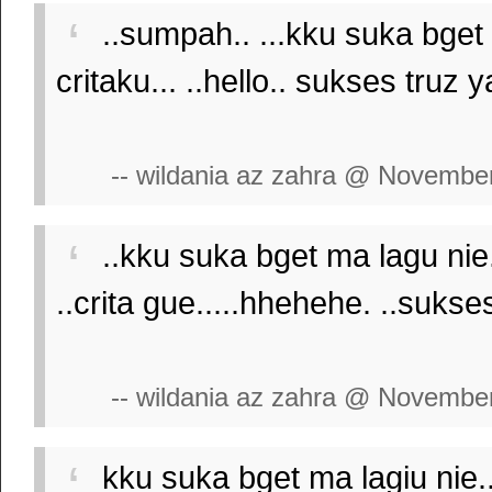
..sumpah.. ...kku suka bget b
critaku... ..hello.. sukses truz ya
-- wildania az zahra @ Novembe
..kku suka bget ma lagu nie.
..crita gue.....hhehehe. ..sukse
-- wildania az zahra @ Novembe
kku suka bget ma lagiu nie..