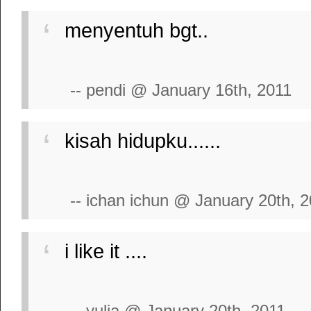
menyentuh bgt..
-- pendi @ January 16th, 2011
kisah hidupku......
-- ichan ichun @ January 20th, 
i like it ....
-- yulia @ January 20th, 2011