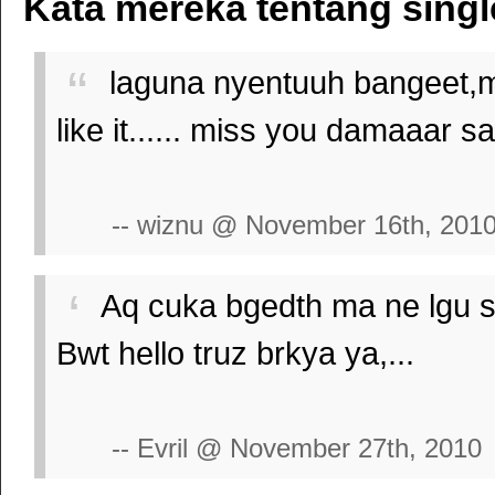
Kata mereka tentang single
laguna nyentuuh bangeet,me
like it...... miss you damaaar s
-- wiznu @ November 16th, 201
Aq cuka bgedth ma ne lgu s
Bwt hello truz brkya ya,...
-- Evril @ November 27th, 2010