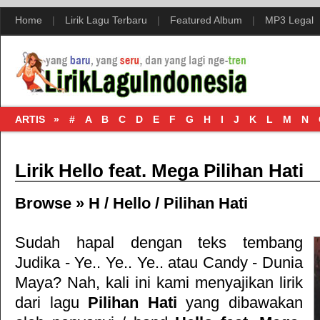
Home
|
Lirik Lagu Terbaru
|
Featured Album
|
MP3 Legal
ARTIS »
#
A
B
C
D
E
F
G
H
I
J
K
L
M
N
Lirik Hello feat. Mega Pilihan Hati
Browse »
H
/
Hello
/
Pilihan Hati
Sudah hapal dengan teks tembang
Judika - Ye.. Ye.. Ye..
atau
Candy - Dunia
Maya
? Nah, kali ini kami menyajikan lirik
dari lagu
Pilihan Hati
yang dibawakan