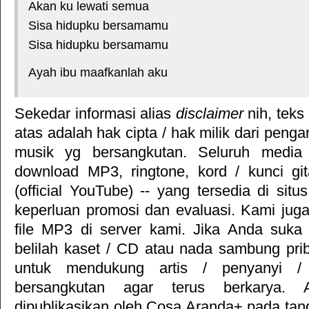
Akan ku lewati semua
Sisa hidupku bersamamu
Sisa hidupku bersamamu
Ayah ibu maafkanlah aku
Sekedar informasi alias
disclaimer
nih, teks
atas adalah hak cipta / hak milik dari pengar
musik yg bersangkutan. Seluruh media 
download MP3, ringtone, kord / kunci gita
(official YouTube) -- yang tersedia di situ
keperluan promosi dan evaluasi. Kami jug
file MP3 di server kami. Jika Anda suka 
belilah kaset / CD atau nada sambung pr
untuk mendukung artis / penyanyi 
bersangkutan agar terus berkarya. Ar
dipublikasikan oleh
Cosa Aranda+
pada tan