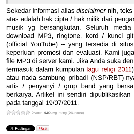
Sekedar informasi alias
disclaimer
nih, teks
atas adalah hak cipta / hak milik dari pengar
musik yg bersangkutan. Seluruh media 
download MP3, ringtone, kord / kunci gita
(official YouTube) -- yang tersedia di situ
keperluan promosi dan evaluasi. Kami jug
file MP3 di server kami. Jika Anda suka deng
termasuk dalam kumpulan
lagu religi 2011
atau nada sambung pribadi (NSP/RBT)-n
artis / penyanyi / grup band yang bersa
berkarya. Artikel ini sendiri dipublikasika
pada tanggal 19/07/2011.
0
votes,
0.00
avg. rating (
0
% score)