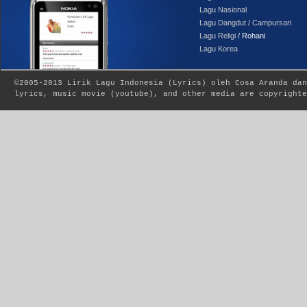
Lagu Nasional
Lagu Dangdut / Campursari
Lagu Religi
/ Rohani
Lagu Korea
©2005-2013
Lirik Lagu Indonesia
(
Lyrics
) oleh Cosa Aranda dan
lyrics, music movie (youtube), and other media are copyrighte