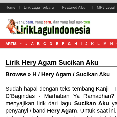
Home
|
Lirik Lagu Terbaru
|
Featured Album
|
MP3 Legal
ARTIS »
#
A
B
C
D
E
F
G
H
I
J
K
L
M
N
Lirik Hery Agam Sucikan Aku
Browse »
H
/
Hery Agam
/
Sucikan Aku
Sudah hapal dengan teks tembang
Kanji -
D’Bagindas - Marhaban Ya Ramadhan
? 
menyajikan lirik dari lagu
Sucikan Aku
ya
penyanyi / band
Hery Agam
. Untuk saat ini,