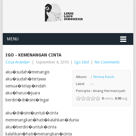
MENU
IGO - KEMENANGAN CINTA
Cosa Aranda
+
|
September 4, 2010
|
Igo Idol
|
No Comments
aku�sudah�menangis
Album :
Terima Kasih
aku�sudah�tertawa
Label : -
semua�tetap�indah
Pencipta : Anang Hermansyah
aku�harus�juara
0
votes,
0.00
avg
berdiri�di�sini�tegar
aku�di�sini�untuk�cinta
memenangkan�hati�kalahkan�dunia
aku�berdiri�untuk�cinta
kalahkan�hati�menangkan�cinta