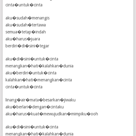
cinta�untuk�cinta
aku�sudah�menangis
aku�sudah�tertawa
semua�tetap�indah
aku�harus�juara
berdiri�di�sini�tegar
aku�di�sini�untuk�cinta
menangkan�hati�kalahkan�dunia
aku�berdiri�untuk�cinta
kalahkan�hati�menangkan�cinta
cinta�untuk�cinta
linang�air�mata�besarkan�jiwaku
aku�berlari�dengan�cintaku
aku�harus�kuat�mewujudkan�mimpiku�ooh
aku�di�sini�untuk�cinta
menangkan�hati�kalahkan�dunia