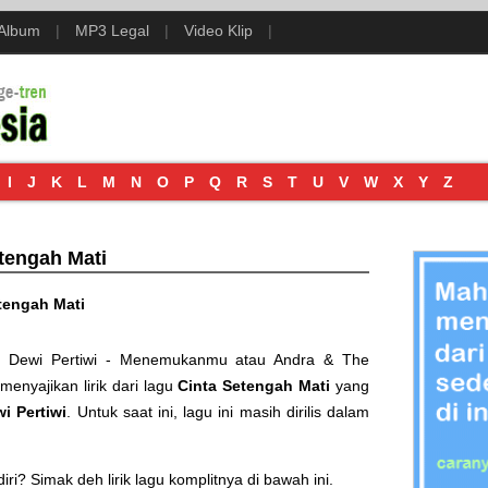
 Album
|
MP3 Legal
|
Video Klip
|
I
J
K
L
M
N
O
P
Q
R
S
T
U
V
W
X
Y
Z
etengah Mati
tengah Mati
h Dewi Pertiwi - Menemukanmu
atau
Andra & The
 menyajikan lirik dari lagu
Cinta Setengah Mati
yang
i Pertiwi
. Untuk saat ini, lagu ini masih dirilis dalam
i? Simak deh lirik lagu komplitnya di bawah ini.