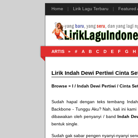
Home
|
Lirik Lagu Terbaru
|
Featured
ARTIS »
#
A
B
C
D
E
F
G
H
Lirik Indah Dewi Pertiwi Cinta S
Browse »
I
/
Indah Dewi Pertiwi
/
Cinta Se
Sudah hapal dengan teks tembang
Inda
Backbone - Tunggu Aku
? Nah, kali ini kami
dibawakan oleh penyanyi / band
Indah Dew
bentuk single.
Sudah gak sabar pengen nyanyi-nyanyi sendir