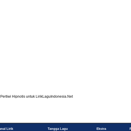
Pertiwi Hipnotis
untuk LirikLaguIndonesia.Net
nal Lirik
Tangga Lagu
Ekstra