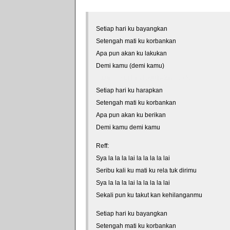
Setiap hari ku bayangkan
Setengah mati ku korbankan
Apa pun akan ku lakukan
Demi kamu (demi kamu)
*courtesy of LirikLaguIndonesia.Net
Setiap hari ku harapkan
Setengah mati ku korbankan
Apa pun akan ku berikan
Demi kamu demi kamu
Reff:
Sya la la la lai la la la la lai
Seribu kali ku mati ku rela tuk dirimu
Sya la la la lai la la la la lai
Sekali pun ku takut kan kehilanganmu
Setiap hari ku bayangkan
Setengah mati ku korbankan