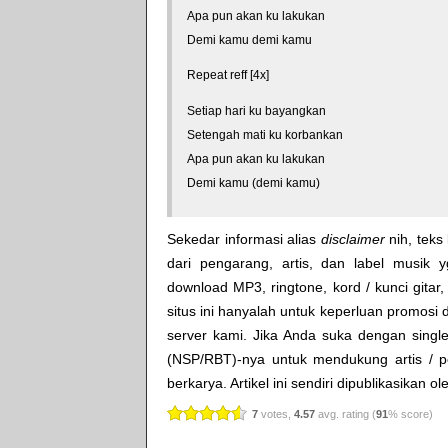
Apa pun akan ku lakukan
Demi kamu demi kamu
Repeat reff [4x]
Setiap hari ku bayangkan
Setengah mati ku korbankan
Apa pun akan ku lakukan
Demi kamu (demi kamu)
Sekedar informasi alias
disclaimer
nih, teks 
dari pengarang, artis, dan label musik 
download MP3, ringtone, kord / kunci gitar, 
situs ini hanyalah untuk keperluan promosi 
server kami. Jika Anda suka dengan single
(NSP/RBT)-nya untuk mendukung artis / p
berkarya. Artikel ini sendiri dipublikasikan o
7
votes,
4.57
avg. rating (
91
% score)