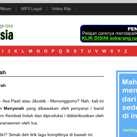
 Album
|
MP3 Legal
|
Video Klip
|
I
J
K
L
M
N
O
P
Q
R
S
T
U
V
W
X
Y
Z
rah
rah
- Asa Pasti
atau
Jikustik - Menunggumu
? Nah, kali ini
h Menyerah
yang dibawakan oleh penyanyi / band
bum
Kembali Indah
dan diproduksi / didistribusikan oleh
diaransemen oleh Ica.
i? Simak deh lirik lagu komplitnya di bawah ini.