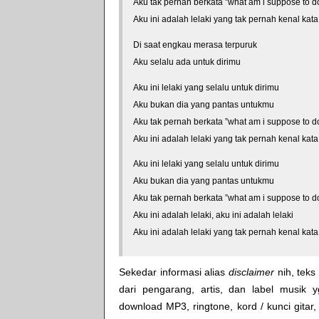
Aku tak pernah berkata ”what am i suppose to d
Aku ini adalah lelaki yang tak pernah kenal ka
Di saat engkau merasa terpuruk
Aku selalu ada untuk dirimu
Aku ini lelaki yang selalu untuk dirimu
Aku bukan dia yang pantas untukmu
Aku tak pernah berkata ”what am i suppose to d
Aku ini adalah lelaki yang tak pernah kenal ka
Aku ini lelaki yang selalu untuk dirimu
Aku bukan dia yang pantas untukmu
Aku tak pernah berkata ”what am i suppose to d
Aku ini adalah lelaki, aku ini adalah lelaki
Aku ini adalah lelaki yang tak pernah kenal ka
Sekedar informasi alias
disclaimer
nih, teks 
dari pengarang, artis, dan label musik 
download MP3, ringtone, kord / kunci gitar, 