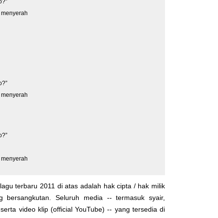
o?”
ta menyerah
o?”
ta menyerah
o?”
ta menyerah
lagu terbaru 2011 di atas adalah hak cipta / hak milik
yg bersangkutan. Seluruh media -- termasuk syair,
serta video klip (official YouTube) -- yang tersedia di