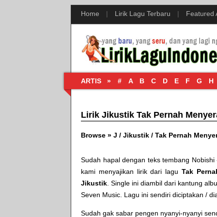
Home
|
Lirik Lagu Terbaru
|
Featured
ARTIS »
#
A
B
C
D
E
F
G
H
Lirik Jikustik Tak Pernah Menye
Browse »
J
/
Jikustik
/
Tak Pernah Menye
Sudah hapal dengan teks tembang
Nobishi 
kami menyajikan lirik dari lagu
Tak Perna
Jikustik
. Single ini diambil dari kantung al
Seven Music
. Lagu ini sendiri diciptakan / 
Sudah gak sabar pengen nyanyi-nyanyi sendir