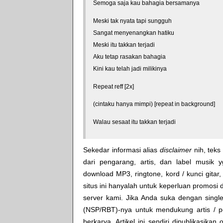
Semoga saja kau bahagia bersamanya
Meski tak nyata tapi sungguh
Sangat menyenangkan hatiku
Meski itu takkan terjadi
Aku tetap rasakan bahagia
Kini kau telah jadi milikinya
Repeat reff [2x]
(cintaku hanya mimpi) [repeat in background]
Walau sesaat itu takkan terjadi
Sekedar informasi alias
disclaimer
nih, teks 
dari pengarang, artis, dan label musik 
download MP3, ringtone, kord / kunci gitar, 
situs ini hanyalah untuk keperluan promosi 
server kami. Jika Anda suka dengan single
(NSP/RBT)-nya untuk mendukung artis / p
berkarya. Artikel ini sendiri dipublikasikan