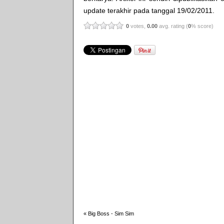
update terakhir pada tanggal 19/02/2011.
0
votes,
0.00
avg. rating (
0
% score)
«
Big Boss - Sim Sim