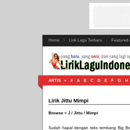
Home
|
Lirik Lagu Terbaru
|
Featured
ARTIS »
#
A
B
C
D
E
F
G
H
Lirik Jittu Mimpi
Browse »
J
/
Jittu
/
Mimpi
Sudah hapal dengan teks tembang
Big B