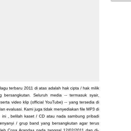
lagu terbaru 2011 di atas adalah hak cipta / hak milik
yg bersangkutan. Seluruh media -- termasuk syair,
serta video klip (official YouTube) -- yang tersedia di
dan evaluasi. Kami juga tidak menyediakan file MP3 di
 ini , belilah kaset / CD atau nada sambung pribadi
enyanyi / grup band yang bersangkutan agar terus
 oleh
Cosa Aranda+
pada tanggal 12/02/2011 dan di-