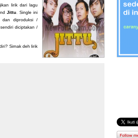
kan lirik dari lagu
and
Jittu
. Single ini
dan diproduksi /
 sendiri diciptakan /
ri? Simak deh lirik