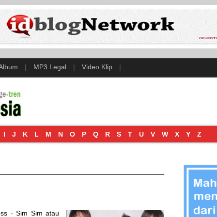
 Album
|
MP3 Legal
|
Video Klip
|
I
J
K
L
M
N
O
P
Q
R
S
T
U
V
W
X
Y
Z
oss - Sim Sim
atau