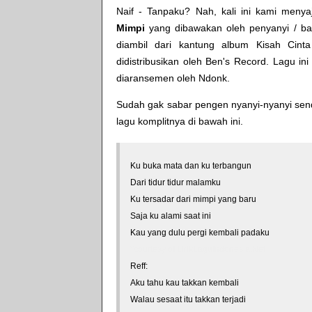
Naif - Tanpaku
? Nah, kali ini kami menyaji
Mimpi
yang dibawakan oleh penyanyi / b
diambil dari kantung album
Kisah Cinta
didistribusikan oleh
Ben's Record
. Lagu ini
diaransemen oleh Ndonk.
Sudah gak sabar pengen nyanyi-nyanyi sendi
lagu komplitnya di bawah ini.
Ku buka mata dan ku terbangun
Dari tidur tidur malamku
Ku tersadar dari mimpi yang baru
Saja ku alami saat ini
Kau yang dulu pergi kembali padaku
*courtesy of LirikLaguIndonesia.Net
Reff:
Aku tahu kau takkan kembali
Walau sesaat itu takkan terjadi