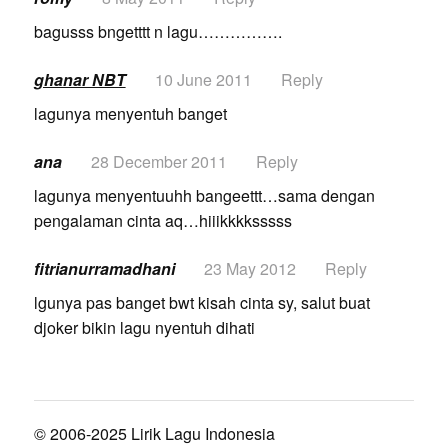
bagusss bngetttt n lagu…………….
ghanar NBT
10 June 2011
Reply
lagunya menyentuh banget
ana
28 December 2011
Reply
lagunya menyentuuhh bangeettt…sama dengan
pengalaman cinta aq…hiiikkkksssss
fitrianurramadhani
23 May 2012
Reply
lgunya pas banget bwt kisah cinta sy, salut buat
djoker bikin lagu nyentuh dihati
© 2006-2025 Lirik Lagu Indonesia