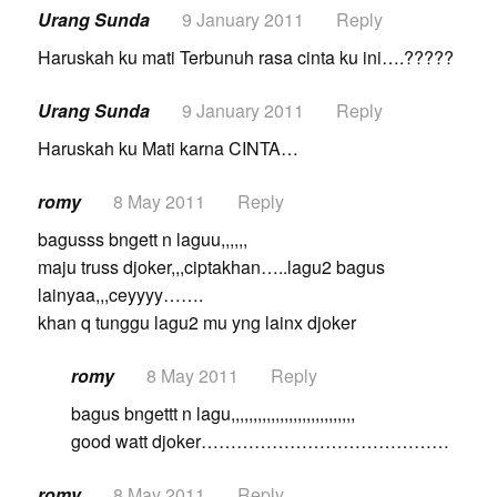
Urang Sunda
9 January 2011
Reply
Haruskah ku mati Terbunuh rasa cinta ku ini….?????
Urang Sunda
9 January 2011
Reply
Haruskah ku Mati karna CINTA…
romy
8 May 2011
Reply
bagusss bngett n laguu,,,,,,
maju truss djoker,,,ciptakhan…..lagu2 bagus
lainyaa,,,ceyyyy…….
khan q tunggu lagu2 mu yng lainx djoker
romy
8 May 2011
Reply
bagus bngettt n lagu,,,,,,,,,,,,,,,,,,,,,,,,,,,,
good watt djoker……………………………………
romy
8 May 2011
Reply