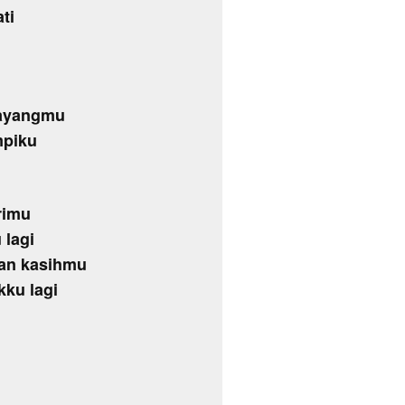
ti
bayangmu
mpiku
rimu
 lagi
kan kasihmu
kku lagi