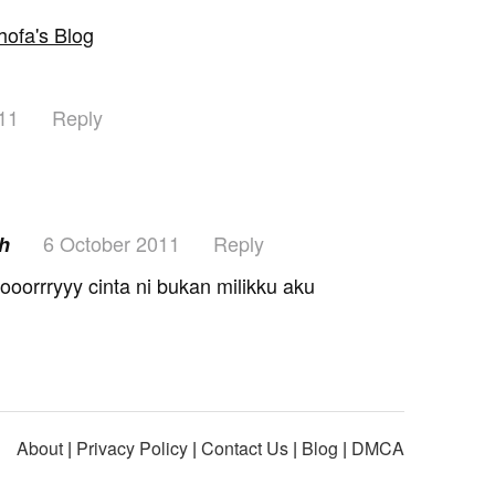
hofa's Blog
011
Reply
6 October 2011
Reply
ah
ooorrryyy cinta ni bukan milikku aku
About
|
Privacy Policy
|
Contact Us
|
Blog
|
DMCA