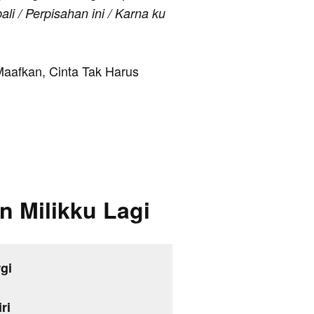
li / Perpisahan ini / Karna ku
 Maafkan, Cinta Tak Harus
n Milikku Lagi
gi
ri