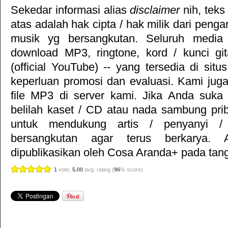
Sekedar informasi alias
disclaimer
nih, teks
atas adalah hak cipta / hak milik dari pengar
musik yg bersangkutan. Seluruh media 
download MP3, ringtone, kord / kunci gita
(official YouTube) -- yang tersedia di situ
keperluan promosi dan evaluasi. Kami jug
file MP3 di server kami. Jika Anda suka 
belilah kaset / CD atau nada sambung pr
untuk mendukung artis / penyanyi 
bersangkutan agar terus berkarya. Ar
dipublikasikan oleh
Cosa Aranda+
pada tang
1
vote,
5.00
avg. rating (
96
% score)