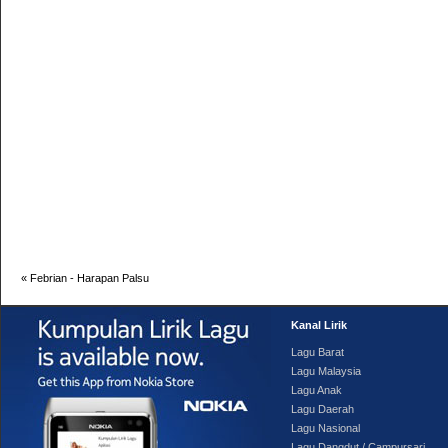
«
Febrian - Harapan Palsu
Kanal Lirik
Lagu Barat
Lagu Malaysia
Lagu Anak
Lagu Daerah
Lagu Nasional
Lagu Dangdut / Campursari