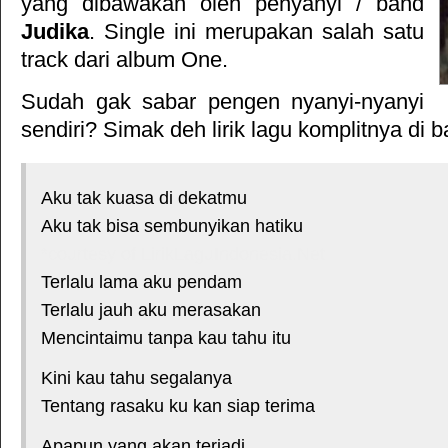
yang dibawakan oleh penyanyi / band
Judika
. Single ini merupakan salah satu
track dari album
One
.
Sudah gak sabar pengen nyanyi-nyanyi
sendiri? Simak deh lirik lagu komplitnya di b
Aku tak kuasa di dekatmu
Aku tak bisa sembunyikan hatiku
*courtesy of LirikLaguIndonesia.Net
Terlalu lama aku pendam
Terlalu jauh aku merasakan
Mencintaimu tanpa kau tahu itu
Kini kau tahu segalanya
Tentang rasaku ku kan siap terima
Apapun yang akan terjadi