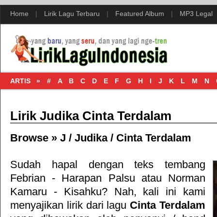
Home
|
Lirik Lagu Terbaru
|
Featured Album
|
MP3 Legal
ARTIS »
#
A
B
C
D
E
F
G
H
I
J
K
L
M
N
Lirik Judika Cinta Terdalam
Browse »
J
/
Judika
/
Cinta Terdalam
Sudah hapal dengan teks tembang
Febrian - Harapan Palsu
atau
Norman
Kamaru - Kisahku
? Nah, kali ini kami
menyajikan lirik dari lagu
Cinta Terdalam