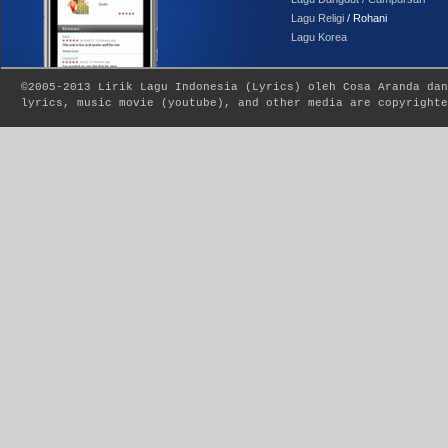
Lagu Religi
/ Rohani
Lagu Korea
©2005-2013
Lirik Lagu Indonesia
(
Lyrics
) oleh Cosa Aranda dan
lyrics, music movie (youtube), and other media are copyrighte