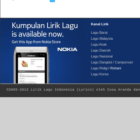
Kanal Lirik
Lagu Barat
Lagu Malaysia
Lagu Anak
Lagu Daerah
Lagu Nasional
Lagu Dangdut / Campursari
Lagu Religi
/ Rohani
Lagu Korea
©2005-2013
Lirik Lagu Indonesia
(
Lyrics
) oleh Cosa Aranda dan