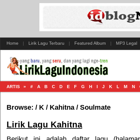
Home
|
Lirik Lagu Terbaru
|
Featured Album
|
MP3 Legal
ARTIS »
#
A
B
C
D
E
F
G
H
I
J
K
L
M
N
Browse:
/
K
/
Kahitna
/
Soulmate
Lirik Lagu Kahitna
Berikut ini adalah daftar lagu (halam