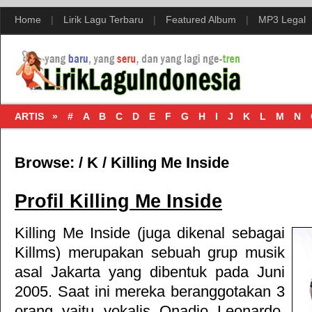
Home
|
Lirik Lagu Terbaru
|
Featured Album
|
MP3 Legal
ARTIS »
#
A
B
C
D
E
F
G
H
I
J
K
L
M
N
Browse:
/
K
/
Killing Me Inside
Profil Killing Me Inside
Killing Me Inside (juga dikenal sebagai
Killms) merupakan sebuah grup musik
asal Jakarta yang dibentuk pada Juni
2005. Saat ini mereka beranggotakan 3
orang yaitu vokalis Onadio Leonardo,