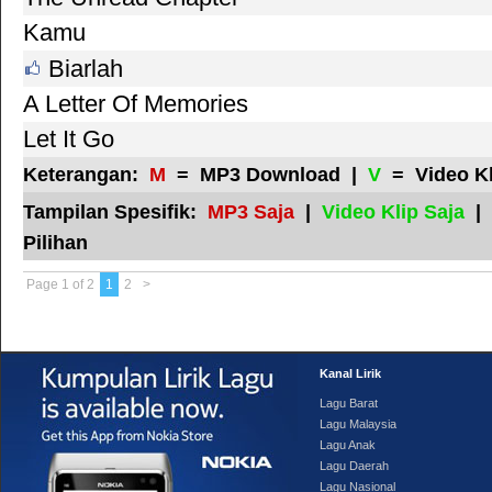
Kamu
Biarlah
A Letter Of Memories
Let It Go
Keterangan:
M
= MP3 Download |
V
= Video K
Tampilan Spesifik:
MP3 Saja
|
Video Klip Saja
|
Pilihan
Page 1 of 2
1
2
>
Kanal Lirik
Lagu Barat
Lagu Malaysia
Lagu Anak
Lagu Daerah
Lagu Nasional