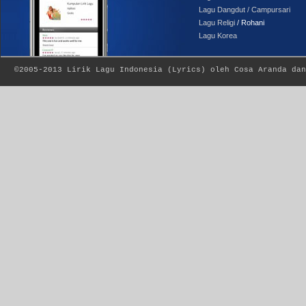
Lagu Dangdut / Campursari
Lagu Religi
/ Rohani
Lagu Korea
©2005-2013
Lirik Lagu Indonesia
(
Lyrics
) oleh Cosa Aranda dan