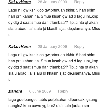
KaLuvHarm
28 January 2009
Reply
Lagu nii gw ksh k co gw,prtmuan trkhir. 5 hari sblm
hari prnikahan na. Smua kisah gw ad d lagu ini,,knp
dy dtg d saat smua dah trlambat?? Tp,,cinta qt akan
slalu abadi. a’ slalu jd kkasih sjati de,slamanya. Miss
u.
KaLuvHarm
28 January 2009
Reply
Lagu nii gw ksh k co gw,prtmuan trkhir. 5 hari sblm
hari prnikahan na. Smua kisah gw ad d lagu ini,,knp
dy dtg d saat smua dah trlambat?? Tp,,cinta qt akan
slalu abadi. a’ slalu jd kkasih sjati de,slamanya. Miss
u
ziandra
6 June 2009
Reply
lagu gue banget ! abis perpisahan dipuncak lgsung
nangis2 krna cowo yg bnr2 dicintain jadian sm