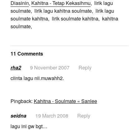
Diasinin
,
Kahitna - Tetap Kekasihmu
, lirik lagu
soulmate, lirik lagu kahitna soulmate, lirik lagu
soulmate kahitna, lirik soulmate kahitna, kahitna
soulmate,
11 Comments
rha2
9 November 2007
Reply
ciinta lagu nii.muwahh2.
Pingback:
Kahitna - Soulmate « Sanlee
seidna
19 March 2008
Reply
lagu ini gw bgt…