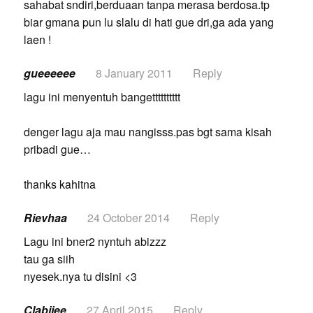
sahabat sndiri,berduaan tanpa merasa berdosa.tp
biar gmana pun lu slalu di hati gue dri,ga ada yang
laen !
gueeeeee
8 January 2011
Reply
lagu ini menyentuh bangetttttttttt
denger lagu aja mau nangisss.pas bgt sama kisah
pribadi gue…
thanks kahitna
Rievhaa
24 October 2014
Reply
Lagu ini bner2 nyntuh abizzz
tau ga siih
nyesek.nya tu disini <3
Clabiiee
27 April 2015
Reply