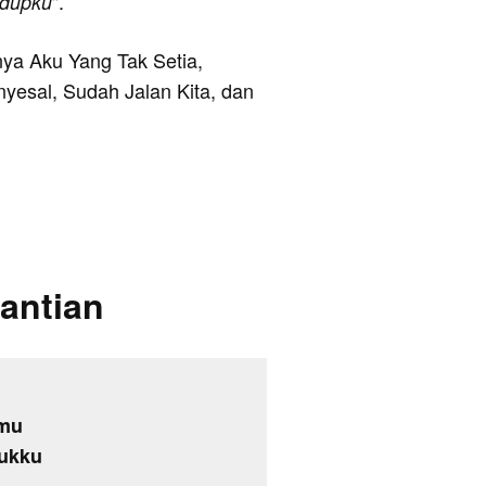
".
idupku
anya Aku Yang Tak Setia,
yesal, Sudah Jalan Kita, dan
nantian
amu
tukku