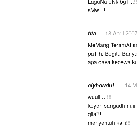
LaguNa eNk bgT ..!
sMw ..!!
18 April 200
tita
MeMang TeramAt sa
paTIh. Begitu Banya
apa daya kecewa
14 M
ciyhduduL
wuuiii…!!!
keyen sangadh nuii l
gila”!!!
menyentuh kalii!!!