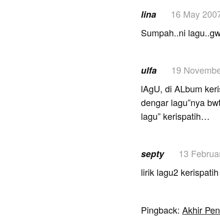
16 May 200
lina
Sumpah..ni lagu..g
19 Novembe
ulfa
lAgU, di ALbum keri
dengar lagu”nya bwt
lagu” kerispatih…
13 Februa
septy
lirik lagu2 keris
Pingback:
Akhir Pen