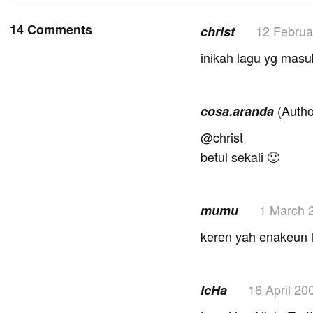
14 Comments
12 Februa
christ
inikah lagu yg mas
(Autho
cosa.aranda
@christ
betul sekali 🙂
1 March 
mumu
keren yah enakeun l
16 April 20
IcHa