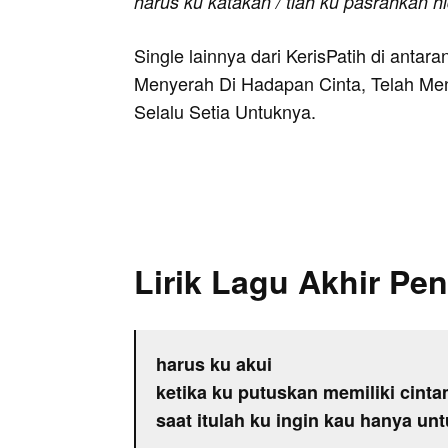
harus ku katakan / tlah ku pasrahkan h
Single lainnya dari KerisPatih di antar
Menyerah Di Hadapan Cinta, Telah Men
Selalu Setia Untuknya.
Lirik Lagu Akhir Pe
harus ku akui
ketika ku putuskan memiliki cint
saat itulah ku ingin kau hanya un