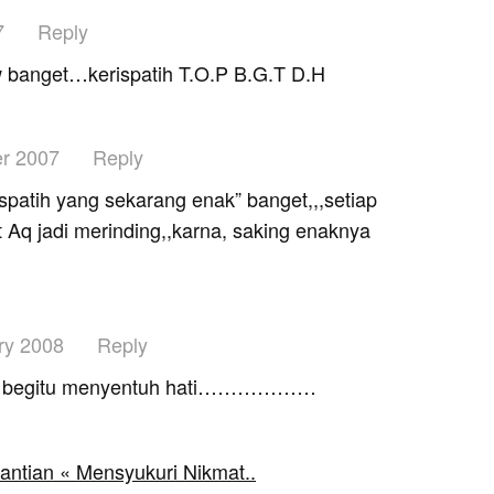
7
Reply
w banget…kerispatih T.O.P B.G.T D.H
r 2007
Reply
spatih yang sekarang enak” banget,,,setiap
 Aq jadi merinding,,karna, saking enaknya
ry 2008
Reply
patih begitu menyentuh hati………………
antian « Mensyukuri Nikmat..