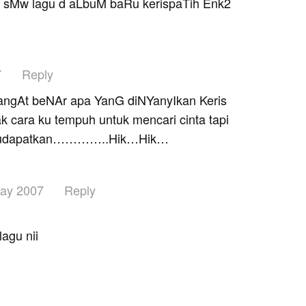
! sMw lagu d aLbuM baRu kerispaTih Enk2
7
Reply
ngAt beNAr apa YanG diNYanyIkan Keris
k cara ku tempuh untuk mencari cinta tapi
 kudapatkan…………..Hik…Hik…
ay 2007
Reply
agu nii