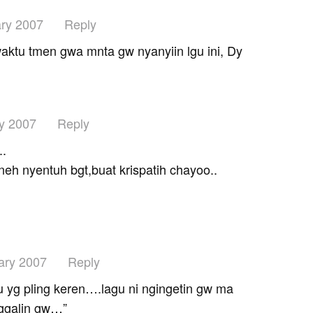
ry 2007
Reply
 waktu tmen gwa mnta gw nyanyiin lgu ini, Dy
y 2007
Reply
..
neh nyentuh bgt,buat krispatih chayoo..
ary 2007
Reply
gu yg pling keren….lagu ni ngingetin gw ma
ggalin gw…”