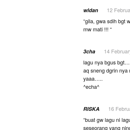
12 Februa
wldan
“gila, gwa sdih bgt
mw mati !!! “
14 Februar
3cha
lagu nya bgus bgt…
aq sneng dgrin nya 
yaaa…..
^echa^
16 Febru
RISKA
“buat gw lagu ni la
seseorang yang nin