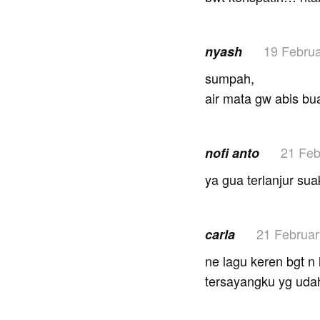
19 Febru
nyash
sumpah,
air mata gw abis buat
21 Feb
nofi anto
ya gua terlanjur su
21 Februar
carla
ne lagu keren bgt n 
tersayangku yg udah