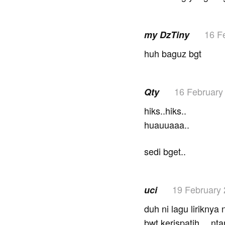
16 F
my DzTiny
huh baguz bgt
16 February
Qty
hiks..hiks..
huauuaaa..
sedi bget..
19 February
uci
duh ni lagu liriknya
bwt kerispatih… ntar