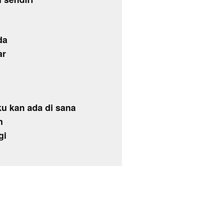
da
ar
ku kan ada di sana
n
gi