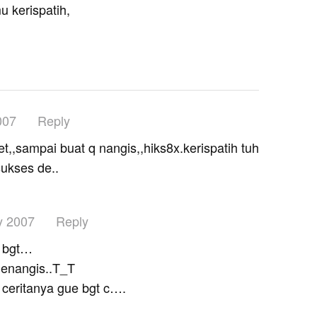
 kerispatih,
007
Reply
t,,sampai buat q nangis,,hiks8x.kerispatih tuh
sukses de..
y 2007
Reply
h bgt…
 menangis..T_T
z ceritanya gue bgt c….