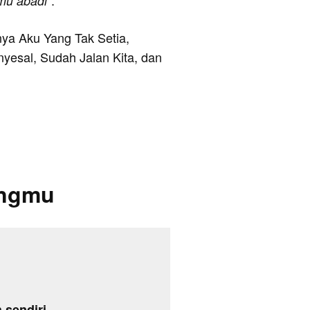
".
mu abadi
anya Aku Yang Tak Setia,
yesal, Sudah Jalan Kita, dan
angmu
 sendiri