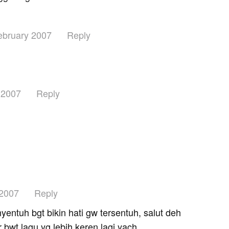
ebruary 2007
Reply
 2007
Reply
 2007
Reply
 nyentuh bgt bikin hati gw tersentuh, salut deh
 bwt lagu yg lebih keren lagi yach..