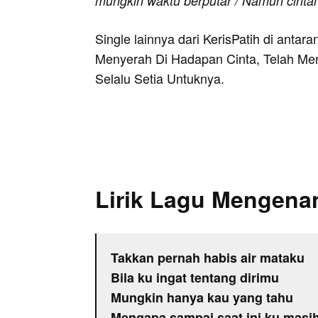
mungkin waktu berputar / Namun cinta
Single lainnya dari KerisPatih di antar
Menyerah Di Hadapan Cinta, Telah Men
Selalu Setia Untuknya.
Lirik Lagu Mengen
Takkan pernah habis air mataku
Bila ku ingat tentang dirimu
Mungkin hanya kau yang tahu
Mengapa sampai saat ini ku masih