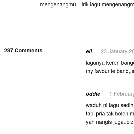
mengenangmu, lirik lagu mengenangmu
237 Comments
23 January 2
eli
lagunya keren bange
my favourite band,,
1 Februar
oddie
waduh ni lagu sedi
tapi pria tak boleh
yah nangis juga..bi