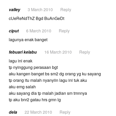
valley
3 March 2010
Reply
cUeReNdThZ Bgd BuAnGeDt
ciput
6 March 2010
Reply
lagunya enak banget
febuari kelabu
16 March 2010
Reply
lagu ini enak
tp nyinggung perasaan bgt
aku kangen banget bs sm2 dg orang yg ku sayang
tp orang itu malah nyanyiin lagu ini tuk aku
aku emg salah
aku sayang dia tp malah jadian sm tmnnya
tp aku bnr2 gatau hrs gmn lg
dela
22 March 2010
Reply