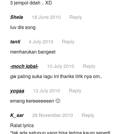
3 jempol ddah .. XD
Shela
18 June 2010
Reply
luv dis song
tanti
4 July 2010
Reply
menharukan bangeet
-moch iqbal-
10 July 2010
Reply
gw paling suka lagu ini thanks lirik nya om..
yogaa
13 July 2010
Reply
emang kereeeeeeen 🙂
K_sar
26 November 2010
Reply
Ralat lyrics
''tak ada satupun yang bisa,terima kaum seperti