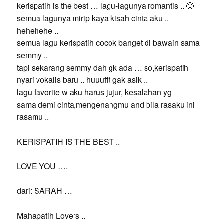
kerispatih is the best … lagu-lagunya romantis .. 🙂
semua lagunya mirip kaya kisah cinta aku ..
hehehehe ..
semua lagu kerispatih cocok banget di bawain sama
semmy ..
tapi sekarang semmy dah gk ada … so,kerispatih
nyari vokalis baru .. huuufft gak asik ..
lagu favorite w aku harus jujur, kesalahan yg
sama,demi cinta,mengenangmu and bila rasaku ini
rasamu ..
KERISPATIH IS THE BEST ..
LOVE YOU ….
dari: SARAH …
Mahapatih Lovers ..