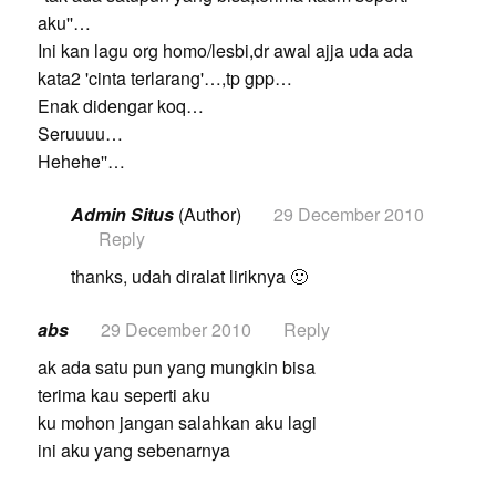
aku''…
Ini kan lagu org homo/lesbi,dr awal ajja uda ada
kata2 'cinta terlarang'…,tp gpp…
Enak didengar koq…
Seruuuu…
Hehehe''…
Admin Situs
(Author)
29 December 2010
Reply
thanks, udah diralat liriknya 🙂
abs
29 December 2010
Reply
ak ada satu pun yang mungkin bisa
terima kau seperti aku
ku mohon jangan salahkan aku lagi
ini aku yang sebenarnya