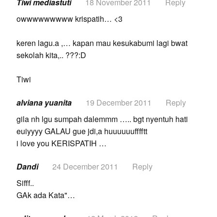
Tiwi mediastuti
18 November 2011
Reply
owwwwwwwww krispatih… <3
keren lagu.a ,… kapan mau kesukabumi lagi bwat
sekolah kita,.. ???:D
Tiwi
alviana yuanita
19 December 2011
Reply
gila nh lgu sumpah dalemmm ….. bgt nyentuh hati
euiyyyy GALAU gue jdi,a huuuuuufffftt
i love you KERISPATIH …
Dandi
24 December 2011
Reply
Sifff..
GAk ada Kata"…