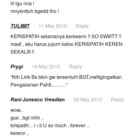
iii lgu nna !
mnyenttuh bgedd lho !
TULIIIIIT
11 May 2010
Reply
KERISPATIH selamanya kereeenn !! SO SWIIITT !!
maaf , aku harus jujurrr kaloo KERISPATIH KEREN
SEKALIII !!
Prygi
19 May 2010
Reply
“Nih Lirik Bs bkin gw tersentuH BGT,meNgingatkan
Pengalaman PahIt………”
Rani Junesco Vresdian
25 May 2010
Reply
wow..
gue , bgt nihh ..
krispatih .. I <3 U so much , forever ..
kerenn ..