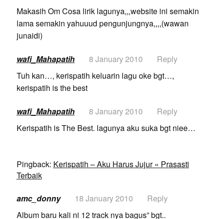
Makasih Om Cosa lirik lagunya,,,website ini semakin
lama semakin yahuuud pengunjungnya,,,,(wawan
junaidi)
wafi_Mahapatih
8 January 2010
Reply
Tuh kan…, kerispatih keluarin lagu oke bgt…,
kerispatih is the best
wafi_Mahapatih
8 January 2010
Reply
Kerispatih is The Best. lagunya aku suka bgt niee…
Pingback:
Kerispatih – Aku Harus Jujur « Prasasti
Terbaik
amc_donny
18 January 2010
Reply
Album baru kali ni 12 track nya bagus” bgt..