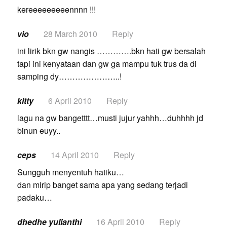
kereeeeeeeeennnn !!!
vio
28 March 2010
Reply
ini lirik bkn gw nangis ………….bkn hati gw bersalah
tapi ini kenyataan dan gw ga mampu tuk trus da di
samping dy…………………..!
kitty
6 April 2010
Reply
lagu na gw bangetttt…musti jujur yahhh…duhhhh jd
binun euyy..
ceps
14 April 2010
Reply
Sungguh menyentuh hatiku…
dan mirip banget sama apa yang sedang terjadi
padaku…
dhedhe yulianthi
16 April 2010
Reply