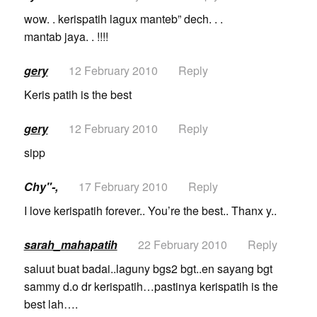
wow. . kerispatih lagux manteb” dech. . .
mantab jaya. . !!!!
gery
12 February 2010
Reply
Keris patih is the best
gery
12 February 2010
Reply
sipp
Chy"-,
17 February 2010
Reply
I love kerispatih forever.. You’re the best.. Thanx y..
sarah_mahapatih
22 February 2010
Reply
saluut buat badai..laguny bgs2 bgt..en sayang bgt
sammy d.o dr kerispatih…pastinya kerispatih is the
best lah….