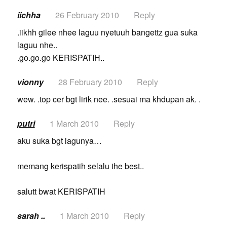
iichha
26 February 2010
Reply
.iikhh gilee nhee laguu nyetuuh bangettz gua suka
laguu nhe..
.go.go.go KERISPATIH..
vionny
28 February 2010
Reply
wew. .top cer bgt lirik nee. .sesuai ma khdupan ak. .
putri
1 March 2010
Reply
aku suka bgt lagunya…
memang kerispatih selalu the best..
salutt bwat KERISPATIH
sarah ..
1 March 2010
Reply