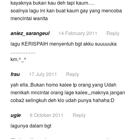
kayaknya bukan kau deh tapi kaum….
soalnya lagu ini kan buat kaum gay yang mencoba
mencintai wanita
aniez_sarangeul
14 February 2011
Reply
lagu KERISPAIH menyentuh bgt akku suuuuuka
……………
krn.^_^
frau
17 July 2011
Reply
yah ella..Bukan homo kalee tp orang yang Udah
menikah mncintai orang lage kalee,,,maknya jangan
coba2 selingkuh deh klo udah punya hahaha:D
ugie
6 October 2011
Reply
lagunya dalam bgt