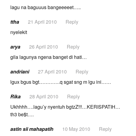
lagu na baguuus bangeeeeet…..
ttha
21 April 2010
Reply
nyelekit
arya
26 April 2010
Reply
gila lagunya ngena banget di hati…
andriani
27 April 2010
Reply
lgux bgus bgt………….q sgat sng m lgu ini……
Rika
28 April 2010
Reply
Ukhhhh….lagu’y nyentuh bgtzZ!!!…KERISPATIH…
th3 be$t….
astin sii mahapatih
10 May 2010
Reply