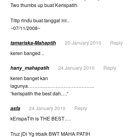
Two thumbs up buat Kerispatih.
Titip rindu buat tanggal ini..
~07/11/2008~
tamariska-Mahaptih
20 January 2010
Reply
keren banged ..
hany_mahapatih
24 January 2010
Reply
keren banget kan
lagunya…………………………………..
“kerispatih the best dah….”
asfa
24 January 2010
Reply
kErispaTih is THE BEST….
Truz jDi Yg trbaik BWT MAHA PATIH