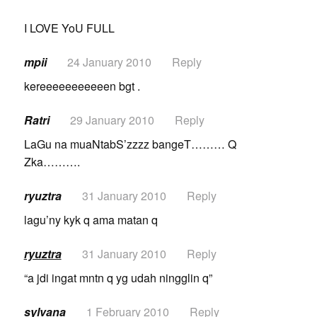
I LOVE YoU FULL
mpii
24 January 2010
Reply
kereeeeeeeeeeen bgt .
Ratri
29 January 2010
Reply
LaGu na muaNtabS’zzzz bangeT……… Q
Zka……….
ryuztra
31 January 2010
Reply
lagu’ny kyk q ama matan q
ryuztra
31 January 2010
Reply
“a jdi ingat mntn q yg udah ningglin q”
sylvana
1 February 2010
Reply