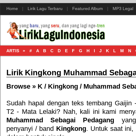
Home
|
Lirik Lagu Terbaru
|
Featured Album
|
MP3 Legal
ARTIS »
#
A
B
C
D
E
F
G
H
I
J
K
L
M
N
Lirik Kingkong Muhammad Sebaga
Browse »
K
/
Kingkong
/
Muhammad Seba
Sudah hapal dengan teks tembang
Gaijin 
T2 - Mata Lelaki
? Nah, kali ini kami menyaj
Muhammad Sebagai Pedagang
yang 
penyanyi / band
Kingkong
. Untuk saat ini, 