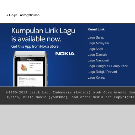
«
Gaijin - Astaghfirullah
Kanal Lirik
Lagu Barat
Lagu Malaysia
Lagu Anak
Lagu Daerah
Lagu Nasional
Lagu Dangdut / Campursari
Lagu Religi
/ Rohani
Lagu Korea
©2005-2013
Lirik Lagu Indonesia
(
Lyrics
) oleh Cosa Aranda dan
lyrics, music movie (youtube), and other media are copyrighte