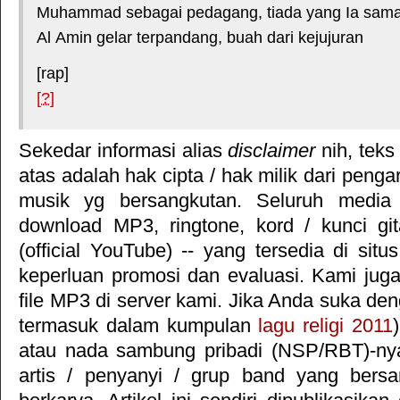
Muhammad sebagai pedagang, tiada yang Ia sam
Al Amin gelar terpandang, buah dari kejujuran
[rap]
[?]
Sekedar informasi alias
disclaimer
nih, teks
atas adalah hak cipta / hak milik dari pengar
musik yg bersangkutan. Seluruh media 
download MP3, ringtone, kord / kunci gita
(official YouTube) -- yang tersedia di situ
keperluan promosi dan evaluasi. Kami jug
file MP3 di server kami. Jika Anda suka deng
termasuk dalam kumpulan
lagu religi 2011
atau nada sambung pribadi (NSP/RBT)-n
artis / penyanyi / grup band yang bersa