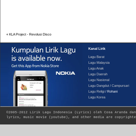
«
KLA Project - Revolusi Disco
Kanal Lirik
Lagu Barat
Lagu Malaysia
Lagu Anak
Lagu Daerah
Lagu Nasional
Lagu Dangdut / Campursari
Lagu Religi
/ Rohani
Lagu Korea
©2005-2012
Lirik Lagu Indonesia
(
Lyrics
) oleh Cosa Aranda dan
lyrics, music movie (youtube), and other media are copyrighte