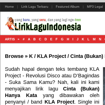
Home
|
Lirik Lagu Terbaru
|
Featured Album
|
MP3 Legal
ARTIS »
#
A
B
C
D
E
F
G
H
I
J
K
L
M
N
Browse »
K
/
KLA Project
/
Cinta (Bukan)
Sudah hapal dengan teks tembang
KLA
Project - Revolusi Disco
atau
D’Bagindas
- Suka Sama Kamu
? Nah, kali ini kami
menyajikan lirik lagu
Cinta (Bukan)
Hanya Kata
yang dibawakan oleh
penyanyi / band
KLA Project
. Single ini