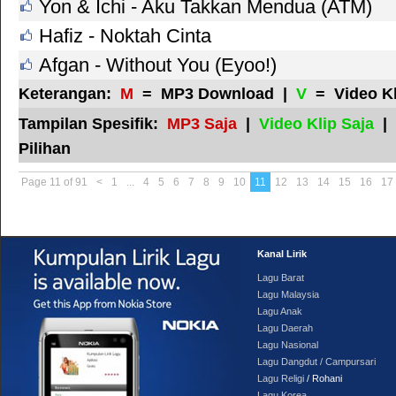
Yon & Ichi - Aku Takkan Mendua (ATM)
Hafiz - Noktah Cinta
Afgan - Without You (Eyoo!)
Keterangan:
M
= MP3 Download |
V
= Video K
Tampilan Spesifik:
MP3 Saja
|
Video Klip Saja
|
Pilihan
Page 11 of 91
<
1
...
4
5
6
7
8
9
10
11
12
13
14
15
16
17
Kanal Lirik
Lagu Barat
Lagu Malaysia
Lagu Anak
Lagu Daerah
Lagu Nasional
Lagu Dangdut / Campursari
Lagu Religi
/ Rohani
Lagu Korea