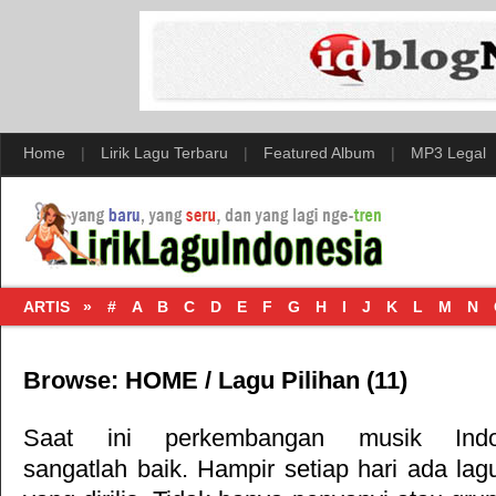
Home
|
Lirik Lagu Terbaru
|
Featured Album
|
MP3 Legal
ARTIS »
#
A
B
C
D
E
F
G
H
I
J
K
L
M
N
Browse:
HOME
/
Lagu Pilihan
(11)
Saat ini perkembangan musik Indo
sangatlah baik. Hampir setiap hari ada lag