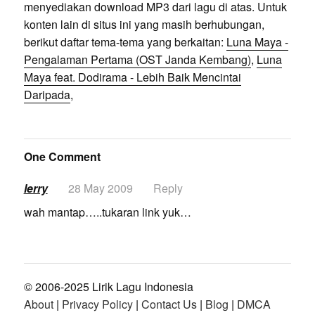
menyediakan download MP3 dari lagu di atas. Untuk
konten lain di situs ini yang masih berhubungan,
berikut daftar tema-tema yang berkaitan:
Luna Maya -
Pengalaman Pertama (OST Janda Kembang)
,
Luna
Maya feat. Dodirama - Lebih Baik Mencintai
Daripada
,
One Comment
lerry
28 May 2009
Reply
wah mantap…..tukaran link yuk…
© 2006-2025 Lirik Lagu Indonesia
About
|
Privacy Policy
|
Contact Us
|
Blog
|
DMCA