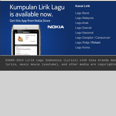
Kanal Lirik
Lagu Barat
Lagu Malaysia
Lagu Anak
Lagu Daerah
Lagu Nasional
Lagu Dangdut / Campursari
Lagu Religi
/ Rohani
Lagu Korea
©2005-2013
Lirik Lagu Indonesia
(
Lyrics
) oleh Cosa Aranda dan
lyrics, music movie (youtube), and other media are copyrighte