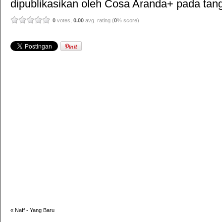
dipublikasikan oleh
Cosa Aranda+
pada tang
0
votes,
0.00
avg. rating (
0
% score)
«
Naff - Yang Baru