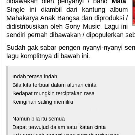
dibawakan oleh penyanyi / band
Maia
.
Single ini diambil dari kantung album
Mahakarya Anak Bangsa
dan diproduksi /
didistribusikan oleh
Sony Music
. Lagu ini
sendiri pernah dibawakan / dipopulerkan se
Sudah gak sabar pengen nyanyi-nyanyi sendi
lagu komplitnya di bawah ini.
Indah terasa indah
Bila kita terbuai dalam alunan cinta
Sedapat mungkin terciptakan rasa
Keinginan saling memiliki
*courtesy of LirikLaguIndonesia.Net
Namun bila itu semua
Dapat terwujud dalam satu ikatan cinta