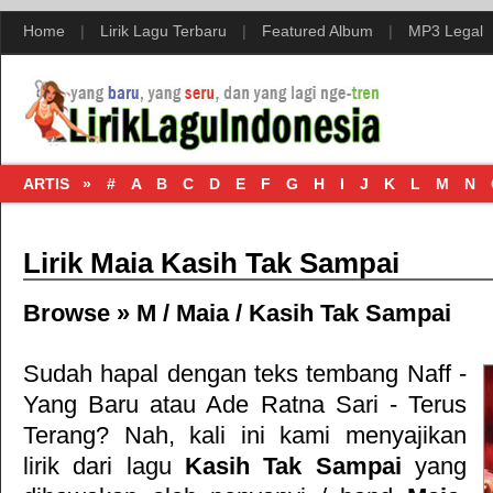
Home
|
Lirik Lagu Terbaru
|
Featured Album
|
MP3 Legal
ARTIS »
#
A
B
C
D
E
F
G
H
I
J
K
L
M
N
Lirik Maia Kasih Tak Sampai
Browse »
M
/
Maia
/
Kasih Tak Sampai
Sudah hapal dengan teks tembang
Naff -
Yang Baru
atau
Ade Ratna Sari - Terus
Terang
? Nah, kali ini kami menyajikan
lirik dari lagu
Kasih Tak Sampai
yang