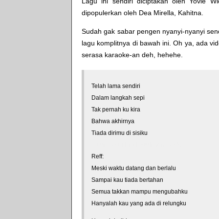
Lagu ini sendiri diciptakan oleh Yovie W
dipopulerkan oleh Dea Mirella, Kahitna.
Sudah gak sabar pengen nyanyi-nyanyi sendi
lagu komplitnya di bawah ini. Oh ya, ada vid
serasa karaoke-an deh, hehehe.
Telah lama sendiri
Dalam langkah sepi
Tak pernah ku kira
Bahwa akhirnya
Tiada dirimu di sisiku
*courtesy of LirikLaguIndonesia.Net
Reff:
Meski waktu datang dan berlalu
Sampai kau tiada bertahan
Semua takkan mampu mengubahku
Hanyalah kau yang ada di relungku