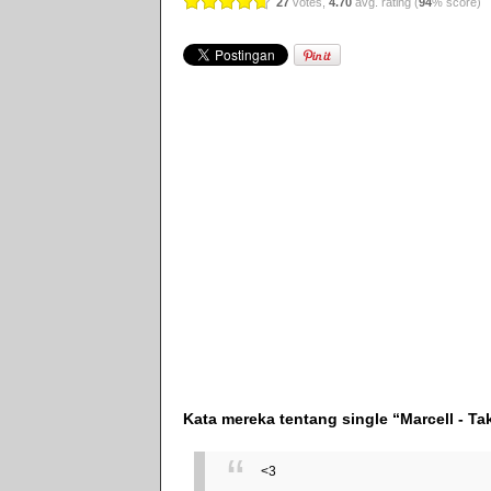
27
votes,
4.70
avg. rating (
94
% score)
Kata mereka tentang single “Marcell - Ta
<3