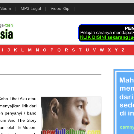
 Album
|
MP3 Legal
|
Video Klip
|
I
J
K
L
M
N
O
P
Q
R
S
T
U
V
W
X
Y
Z
Coba Lihat Aku
atau
menyajikan lirik dari
h penyanyi / band
album
And The Story
ikan oleh
E-Motion
.