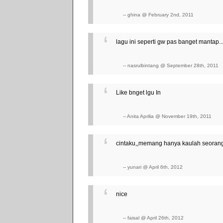
-- ghina @ February 2nd, 2011
lagu ini seperti gw pas banget mantap...
-- nasrulbintang @ September 28th, 2011
Like bnget lgu In
-- Anita Aprilia @ November 19th, 2011
cintaku,,memang hanya kaulah seorang..
-- yunari @ April 6th, 2012
nice
-- faisal @ April 26th, 2012