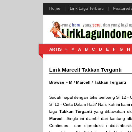
Home
|
Lirik Lagu Terbaru
|
Featured
ARTIS »
#
A
B
C
D
E
F
G
H
Lirik Marcell Takkan Terganti
Browse »
M
/
Marcell
/
Takkan Terganti
Sudah hapal dengan teks tembang
ST12 - 
ST12 - Cinta Dalam Hati
? Nah, kali ini kami 
lagu
Takkan Terganti
yang dibawakan ole
Marcell
. Single ini diambil dari kantung 
Continues...
dan diproduksi / didistribus