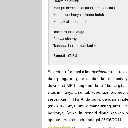
Hanyalah dirimu
Mampu membuatku jatuh dan mencinta
Kau bukan hanya sekedar indah
Kau tak akan terganti
Tak pernah ku duga
Bahwa akhirnya
Tergugat janjimu dan janjiku
Repeat reff [2x]
Sekedar informasi alias
disclaimer
nih, teks 
dari pengarang, artis, dan label musik 
download MP3, ringtone, kord / kunci gitar, 
situs ini hanyalah untuk keperluan promosi 
server kami. Jika Anda suka dengan single
(NSP/RBT)-nya untuk mendukung artis / p
berkarya. Artikel ini sendiri dipublikasikan
update terakhir pada tanggal 25/06/2011.