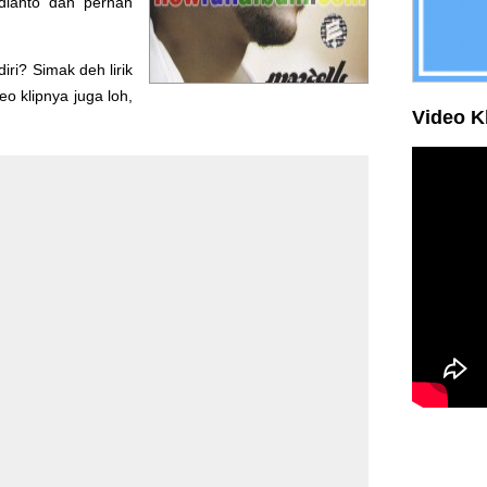
idianto dan pernah
ri? Simak deh lirik
eo klipnya juga loh,
Video K