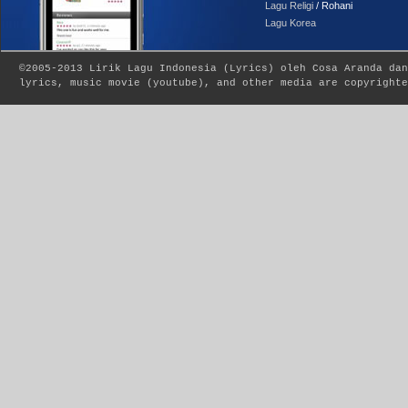
Lagu Religi
/ Rohani
Lagu Korea
©2005-2013
Lirik Lagu Indonesia
(
Lyrics
) oleh Cosa Aranda dan
lyrics, music movie (youtube), and other media are copyrighte