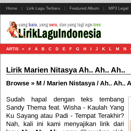
Home
|
Lirik Lagu Terbaru
|
Featured Album
|
MP3 Legal
ARTIS »
#
A
B
C
D
E
F
G
H
I
J
K
L
M
N
Lirik Marien Nitasya Ah.. Ah.. Ah..
Browse »
M
/
Marien Nistasya
/
Ah.. Ah.. A
Sudah hapal dengan teks tembang
Sandy Thema feat. Wisha - Kaulah Yang
Ku Sayang
atau
Padi - Tempat Terakhir
?
Nah, kali ini kami menyajikan lirik dari