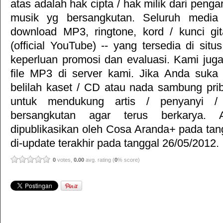
atas adalah hak cipta / hak milik dari pengar
musik yg bersangkutan. Seluruh media 
download MP3, ringtone, kord / kunci gita
(official YouTube) -- yang tersedia di situ
keperluan promosi dan evaluasi. Kami jug
file MP3 di server kami. Jika Anda suka 
belilah kaset / CD atau nada sambung pr
untuk mendukung artis / penyanyi 
bersangkutan agar terus berkarya. Ar
dipublikasikan oleh
Cosa Aranda+
pada tan
di-update terakhir pada tanggal 26/05/2012.
0
votes,
0.00
avg. rating (
0
% score)