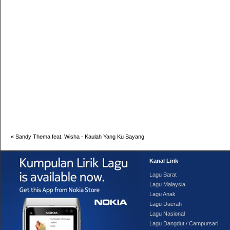
«
Sandy Thema feat. Wisha - Kaulah Yang Ku Sayang
Kanal Lirik
Lagu Barat
Lagu Malaysia
Lagu Anak
Lagu Daerah
Lagu Nasional
Lagu Dangdut / Campursari