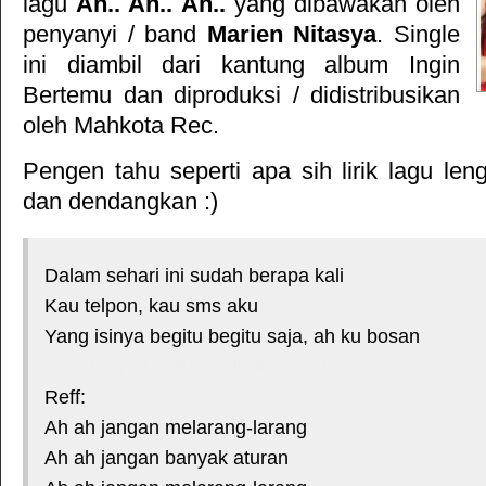
lagu
Ah.. Ah.. Ah..
yang dibawakan oleh
penyanyi / band
Marien Nitasya
. Single
ini diambil dari kantung album
Ingin
Bertemu
dan diproduksi / didistribusikan
oleh
Mahkota Rec
.
Pengen tahu seperti apa sih lirik lagu le
dan dendangkan :)
Dalam sehari ini sudah berapa kali
Kau telpon, kau sms aku
Yang isinya begitu begitu saja, ah ku bosan
*courtesy of LirikLaguIndonesia.Net
Reff:
Ah ah jangan melarang-larang
Ah ah jangan banyak aturan