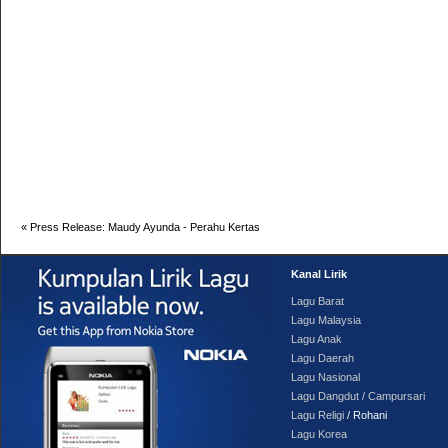
«
Press Release: Maudy Ayunda - Perahu Kertas
Kanal Lirik
Lagu Barat
Lagu Malaysia
Lagu Anak
Lagu Daerah
Lagu Nasional
Lagu Dangdut / Campursari
Lagu Religi
/ Rohani
Lagu Korea