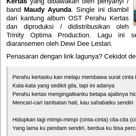
Kertas
yang dibawakan oleh penyanyi /
band
Maudy Ayunda
. Single ini diambil
dari kantung album
OST Perahu Kertas
dan diproduksi / didistribusikan oleh
Trinity Optima Production
. Lagu ini se
diaransemen oleh Dewi Dee Lestari.
Penasaran dengan lirik lagunya? Cekidot deh
Perahu kertasku kan melaju membawa surat cinta
Kata-kata yang sedikit gila, tapi ini adanya
Perahu kertas mengingatkanku betapa ajaibnya hid
Mencari-cari tambatan hati, kau sahabatku sendiri
*courtesy of LirikLaguIndonesia.Net
Hidupkan lagi mimpi-mimpi (cinta-cinta) cita-cita (c
Yang lama ku pendam sendiri, berdua ku bisa per