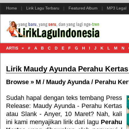
Home
|
Lirik Lagu Terbaru
|
Featured Album
|
MP3 Legal
ARTIS »
#
A
B
C
D
E
F
G
H
I
J
K
L
M
N
Lirik Maudy Ayunda Perahu Kertas
Browse »
M
/
Maudy Ayunda
/
Perahu Ker
Sudah hapal dengan teks tembang
Press
Release: Maudy Ayunda - Perahu Kertas
atau
Slank - Anyer, 10 Maret
? Nah, kali
ini kami menyajikan lirik dari lagu
Perahu