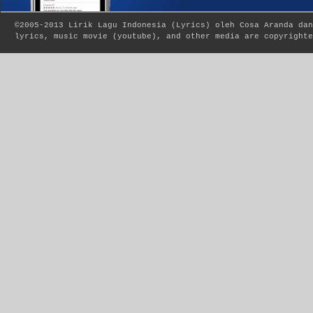
©2005-2013
Lirik Lagu Indonesia
(
Lyrics
) oleh Cosa Aranda dan
lyrics, music movie (youtube), and other media are copyrighte