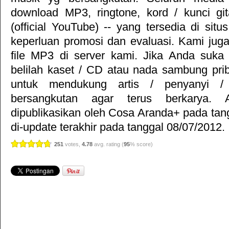
download MP3, ringtone, kord / kunci gita
(official YouTube) -- yang tersedia di situ
keperluan promosi dan evaluasi. Kami jug
file MP3 di server kami. Jika Anda suka 
belilah kaset / CD atau nada sambung pr
untuk mendukung artis / penyanyi 
bersangkutan agar terus berkarya. Ar
dipublikasikan oleh
Cosa Aranda+
pada tan
di-update terakhir pada tanggal 08/07/2012.
251
votes,
4.78
avg. rating (
95
% score)