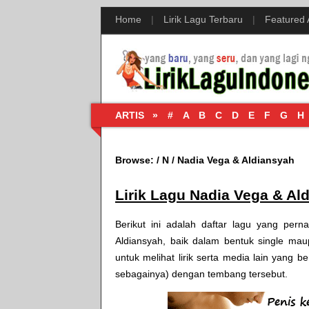
Home
|
Lirik Lagu Terbaru
|
Featured
ARTIS »
#
A
B
C
D
E
F
G
H
Browse:
/
N
/
Nadia Vega & Aldiansyah
Lirik Lagu Nadia Vega & Al
Berikut ini adalah daftar lagu yang pe
Aldiansyah, baik dalam bentuk single mau
untuk melihat lirik serta media lain yang 
sebagainya) dengan tembang tersebut.