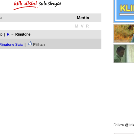
u
Media
M V R
ip |
R
= Ringtone
Ringtone Saja
|
Pilihan
Follow @liri