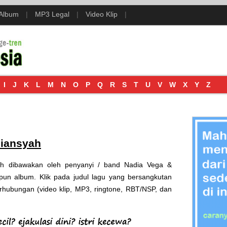
 Album
|
MP3 Legal
|
Video Klip
|
I
J
K
L
M
N
O
P
Q
R
S
T
U
V
W
X
Y
Z
diansyah
rnah dibawakan oleh penyanyi / band Nadia Vega &
pun album. Klik pada judul lagu yang bersangkutan
berhubungan (video klip, MP3, ringtone, RBT/NSP, dan