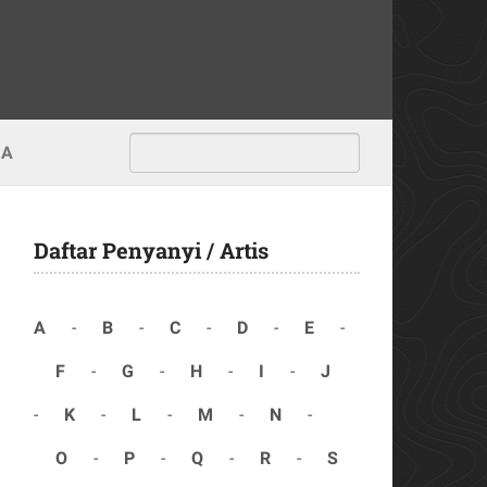
MA
Daftar Penyanyi / Artis
A
-
B
-
C
-
D
-
E
-
F
-
G
-
H
-
I
-
J
-
K
-
L
-
M
-
N
-
O
-
P
-
Q
-
R
-
S