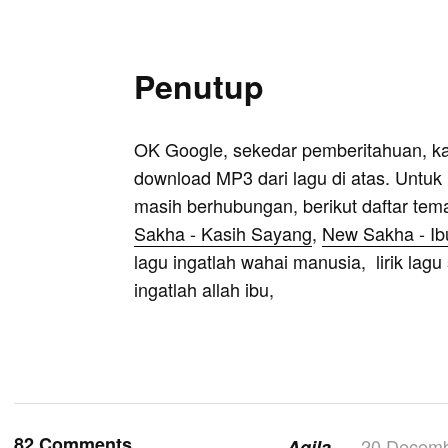
Penutup
OK Google, sekedar pemberitahuan, k
download MP3 dari lagu di atas. Untuk k
masih berhubungan, berikut daftar tem
Sakha - Kasih Sayang
,
New Sakha - Ib
lagu ingatlah wahai manusia, lirik lagu 
ingatlah allah ibu,
82 Comments
20 Decemb
Aqila