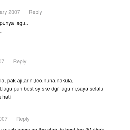
ary 2007
Reply
 punya lagu..
..
07
Reply
la, pak aji,arini,leo,nuna,nakula,
.lagu pun best sy ske dgr lagu ni,saya selalu
 hati
007
Reply
ry much because the story is best too (Mutiara