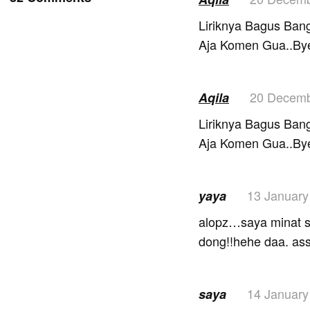
Liriknya Bagus Bang
Aja Komen Gua..By
20 Decemb
Aqila
Liriknya Bagus Bang
Aja Komen Gua..By
13 January
yaya
alopz…saya minat sa
dong!!hehe daa. as
14 January
saya