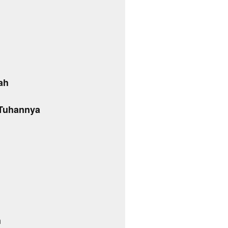
ah
 Tuhannya
h