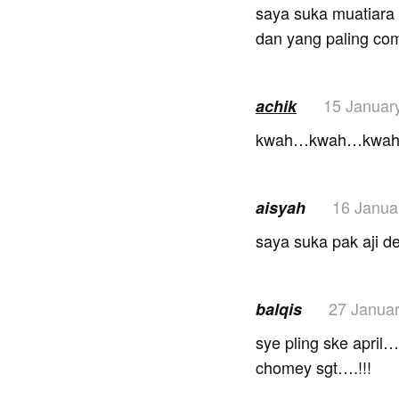
saya suka muatiara h
dan yang paling come
15 Januar
achik
kwah…kwah…kwa
16 Janua
aisyah
saya suka pak aji de
27 Janua
balqis
sye pling ske april…
chomey sgt….!!!