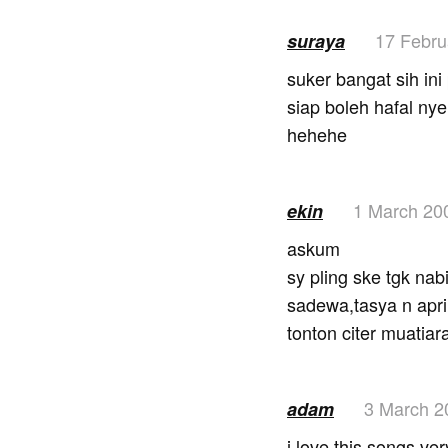
17 Febru
suraya
suker bangat sih ini
siap boleh hafal nye
hehehe
1 March 20
ekin
askum
sy pling ske tgk nabi
sadewa,tasya n april
tonton citer muatiara
3 March 2
adam
i love this songs ve