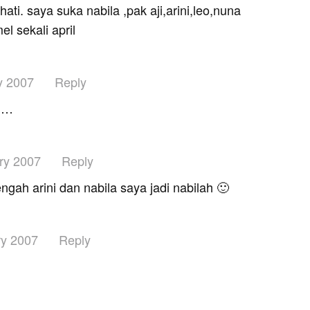
ati. saya suka nabila ,pak aji,arini,leo,nuna
l sekali april
y 2007
Reply
h…
ry 2007
Reply
ngah arini dan nabila saya jadi nabilah 🙂
ry 2007
Reply