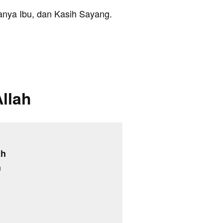
ranya Ibu, dan Kasih Sayang.
Allah
ah
h