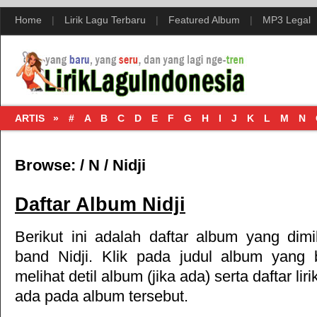
Home
|
Lirik Lagu Terbaru
|
Featured Album
|
MP3 Legal
ARTIS »
#
A
B
C
D
E
F
G
H
I
J
K
L
M
N
Browse:
/
N
/
Nidji
Daftar Album Nidji
Berikut ini adalah daftar album yang dimil
band Nidji. Klik pada judul album yang 
melihat detil album (jika ada) serta daftar lir
ada pada album tersebut.