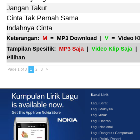
Jangan Takut
Cinta Tak Pernah Sama
Indahnya Cinta
Keterangan:
M
= MP3 Download |
V
= Video K
Tampilan Spesifik:
MP3 Saja
|
Video Klip Saja
|
Pilihan
Page 1 of 3
1
2
3
>
Kanal Lirik
Lagu Barat
Lagu Malaysia
Lagu Anak
Lagu Daerah
Lagu Nasional
Lagu Dangdut / Campursari
Lagu Religi
/ Rohani