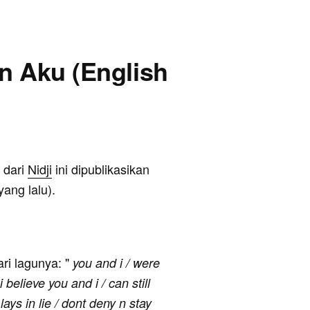
an Aku (English
" dari
Nidji
ini dipublikasikan
ang lalu).
ari lagunya: "
you and i / were
 i believe you and i / can still
ays in lie / dont deny n stay