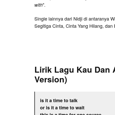
".
with
Single lainnya dari Nidji di antaranya 
Segitiga Cinta, Cinta Yang Hilang, dan 
Lirik Lagu Kau Dan 
Version)
is it a time to talk
or is it a time to wait
this is a time for one source