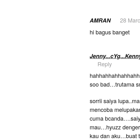
28 Mar
AMRAN
hi bagus banget
Jenny...cYg...Ken
Reply
hahhahhahhahhahhh
soo bad…trutama s
sorrii saiya lupa..m
mencoba melupakan
cuma bcanda….saiy
mau…hyuzz dengerin 
kau dan aku…buat t