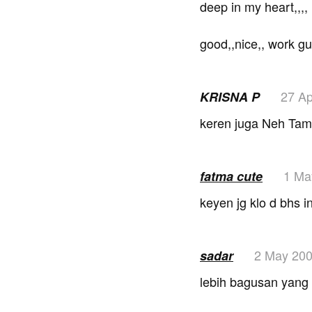
deep in my heart,,,,
good,,nice,, work gu
27 Ap
KRISNA P
keren juga Neh Ta
1 Ma
fatma cute
keyen jg klo d bhs i
2 May 20
sadar
lebih bagusan yang 