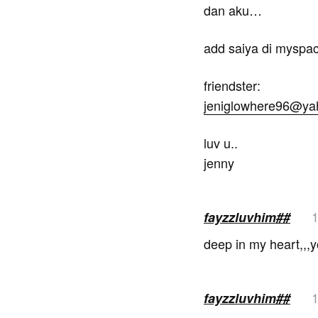
dan aku…
add saiya di myspa
friendster:
jeniglowhere96@ya
luv u..
jenny
1
fayzzluvhim##
deep in my heart,,,yo
1
fayzzluvhim##