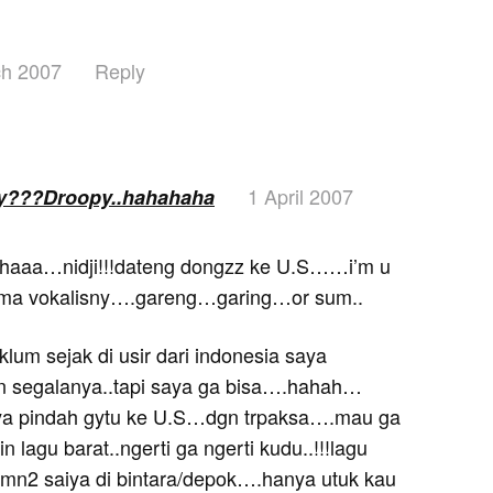
ch 2007
Reply
1 April 2007
ny???Droopy..hahahaha
aaa…nidji!!!dateng dongzz ke U.S……i’m u
ma vokalisny….gareng…garing…or sum..
aklum sejak di usir dari indonesia saya
 segalanya..tapi saya ga bisa….hahah…
a pindah gytu ke U.S…dgn trpaksa….mau ga
lagu barat..ngerti ga ngerti kudu..!!!lagu
mn2 saiya di bintara/depok….hanya utuk kau