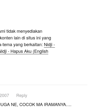
ami tidak menyediakan
onten lain di situs ini yang
a-tema yang berkaitan:
Nidji -
Nidji - Hapus Aku (English
 2007
Reply
JUGA NE, COCOK MA IRAMANYA….