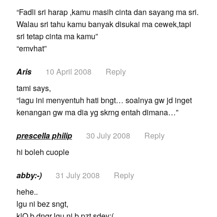
“Fadli sri harap ,kamu masih cinta dan sayang ma sri.
Walau sri tahu kamu banyak disukai ma cewek,tapi
sri tetap cinta ma kamu”
“emvhat”
Aris
10 April 2008
Reply
tami says,
“lagu ini menyentuh hati bngt… soalnya gw jd inget
kenangan gw ma dia yg skrng entah dimana…”
prescella philip
30 July 2008
Reply
hi boleh cuople
abby:-)
31 July 2008
Reply
hehe..
lgu ni bez sngt,
klO b dngr lgu ni,b pzt sdey:(