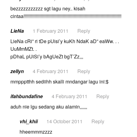
bezzzzzzzzzzz sgt lagu ney.. kisah
cintaa!!!!!!!!!!!!!!!!!!!!!!!!!!!!!!!!!!!!!!!!!!!!!!!!!!!!!!!!!!!!!!!!!!!!!!!!!!!!!!!!
LieNa
1 February 2011
Reply
LieNa cRi” ri tDe pUisi’y kuKh NdaK aD” eaWw. . .
UuMmMZt. .
pDhaL pUiSi’y bAgUeZt bgT’Zz,,,
zellyn
4 February 2011
Reply
mmppptthh sediihh skalli mndangar lagu ini:$
ifahbundafine
4 February 2011
Reply
aduh nie lgu sedang aku alamin,,,,,,
vhi_khii
14 October 2011
Reply
hheemmmzzzz