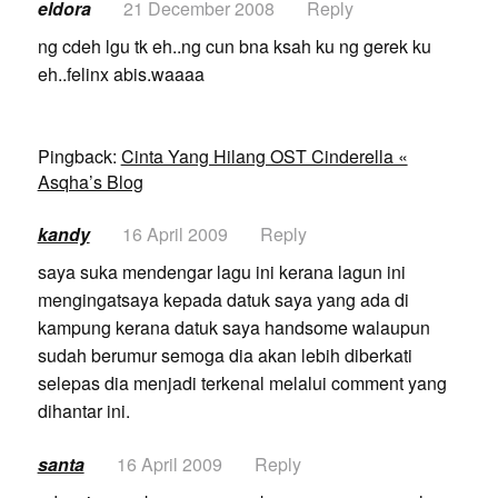
eldora
21 December 2008
Reply
ng cdeh lgu tk eh..ng cun bna ksah ku ng gerek ku
eh..felinx abis.waaaa
Pingback:
Cinta Yang Hilang OST Cinderella «
Asqha’s Blog
kandy
16 April 2009
Reply
saya suka mendengar lagu ini kerana lagun ini
mengingatsaya kepada datuk saya yang ada di
kampung kerana datuk saya handsome walaupun
sudah berumur semoga dia akan lebih diberkati
selepas dia menjadi terkenal melalui comment yang
dihantar ini.
santa
16 April 2009
Reply