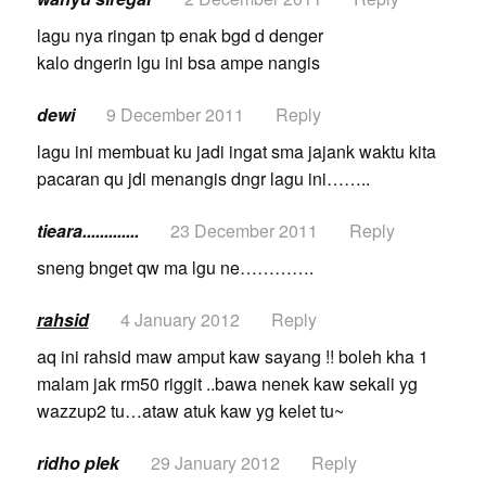
lagu nya ringan tp enak bgd d denger
kalo dngerin lgu ini bsa ampe nangis
dewi
9 December 2011
Reply
lagu ini membuat ku jadi ingat sma jajank waktu kita
pacaran qu jdi menangis dngr lagu ini……..
tieara.............
23 December 2011
Reply
sneng bnget qw ma lgu ne………….
rahsid
4 January 2012
Reply
aq ini rahsid maw amput kaw sayang !! boleh kha 1
malam jak rm50 riggit ..bawa nenek kaw sekali yg
wazzup2 tu…ataw atuk kaw yg kelet tu~
ridho plek
29 January 2012
Reply