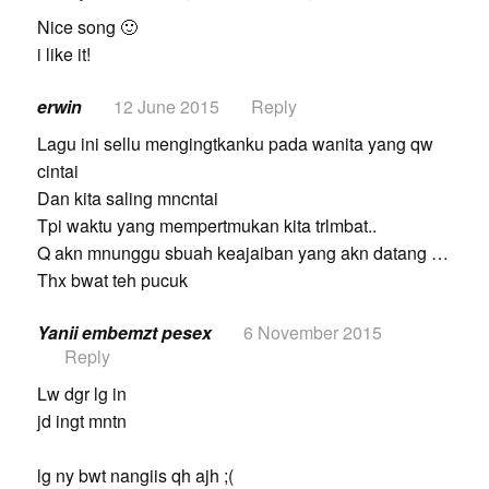
Nice song 🙂
i like it!
erwin
12 June 2015
Reply
Lagu ini sellu mengingtkanku pada wanita yang qw
cintai
Dan kita saling mncntai
Tpi waktu yang mempertmukan kita trlmbat..
Q akn mnunggu sbuah keajaiban yang akn datang …
Thx bwat teh pucuk
Yanii embemzt pesex
6 November 2015
Reply
Lw dgr lg in
jd ingt mntn
lg ny bwt nangiis qh ajh ;(