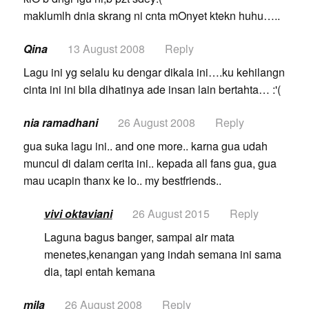
maklumlh dnia skrang ni cnta mOnyet ktekn huhu…..
Qina
13 August 2008
Reply
Lagu ini yg selalu ku dengar dikala ini….ku kehilangn
cinta ini ini bila dihatinya ade insan lain bertahta… :'(
nia ramadhani
26 August 2008
Reply
gua suka lagu ini.. and one more.. karna gua udah
muncul di dalam cerita ini.. kepada all fans gua, gua
mau ucapin thanx ke lo.. my bestfriends..
vivi oktaviani
26 August 2015
Reply
Laguna bagus banger, sampai air mata
menetes,kenangan yang indah semana ini sama
dia, tapi entah kemana
mila
26 August 2008
Reply