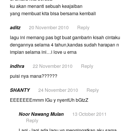
ku akan menanti sebuah keajaiban
yang membuat kita bisa bersama kembali
aditz
20 November 2010
Reply
lagu ini memang pas bgt buat gambarin kisah cintaku
dengannya selama 4 tahun,kandas sudah harapan n
impian selama ini…i love u erna
indhra
22 November 2010
Reply
puisi nya mana??????
SHANTY
24 November 2010
Reply
EEEEEEEmmm lGu y nyentUh bGtzZ
Noor Nawang Mulan
13 October 2011
Reply
Lagi - lagi ada lagu yg mengingatkan aku sama