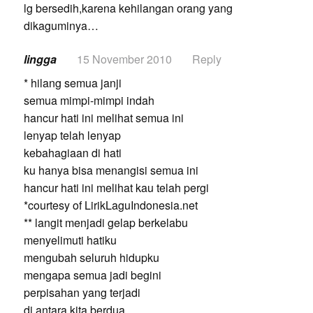
lg bersedih,karena kehilangan orang yang
dikaguminya…
lingga
15 November 2010
Reply
* hilang semua janji
semua mimpi-mimpi indah
hancur hati ini melihat semua ini
lenyap telah lenyap
kebahagiaan di hati
ku hanya bisa menangisi semua ini
hancur hati ini melihat kau telah pergi
*courtesy of LirikLaguIndonesia.net
** langit menjadi gelap berkelabu
menyelimuti hatiku
mengubah seluruh hidupku
mengapa semua jadi begini
perpisahan yang terjadi
di antara kita berdua