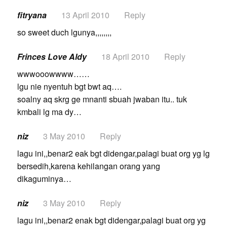
fitryana
13 April 2010
Reply
so sweet duch lgunya,,,,,,,,
Frinces Love Aldy
18 April 2010
Reply
wwwooowwww……
lgu nie nyentuh bgt bwt aq….
soalny aq skrg ge mnanti sbuah jwaban itu.. tuk
kmbali lg ma dy…
niz
3 May 2010
Reply
lagu ini,,benar2 eak bgt didengar,palagi buat org yg lg
bersedih,karena kehilangan orang yang
dikaguminya…
niz
3 May 2010
Reply
lagu ini,,benar2 enak bgt didengar,palagi buat org yg