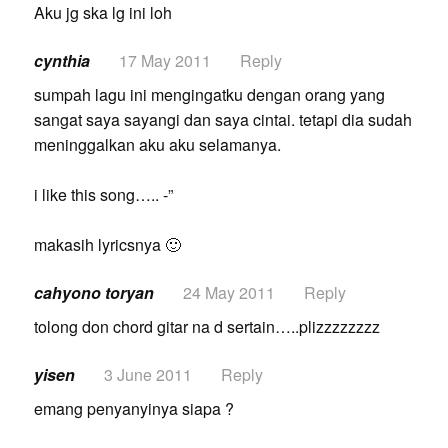
Aku jg ska lg ini loh
cynthia
17 May 2011
Reply
sumpah lagu ini mengingatku dengan orang yang
sangat saya sayangi dan saya cintai. tetapi dia sudah
meninggalkan aku aku selamanya.
i like this song….. -”
makasih lyricsnya 🙂
cahyono toryan
24 May 2011
Reply
tolong don chord gitar na d sertain…..plizzzzzzzz
yisen
3 June 2011
Reply
emang penyanyinya siapa ?