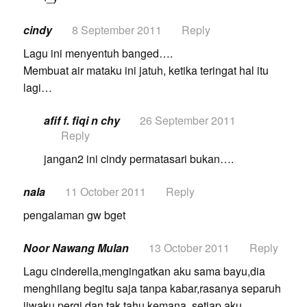
cindy
8 September 2011
Reply
Lagu ini menyentuh banged….
Membuat air mataku ini jatuh, ketika teringat hal itu
lagi…
afif f. fiqi n chy
26 September 2011
Reply
jangan2 ini cindy permatasari bukan….
nala
11 October 2011
Reply
pengalaman gw bget
Noor Nawang Mulan
13 October 2011
Reply
Lagu cinderella,mengingatkan aku sama bayu,dia
menghilang begitu saja tanpa kabar,rasanya separuh
jiwaku pergi dan tak tahu kemana ,setiap aku