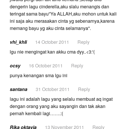
dengerin lagu cinderella,aku slalu menangis dan
teringat sama bayu''Ya ALLAH,aku mohon untuk kali
ini saja aku merasakan cinta yg sebenarnya,karena
memang bayu yg aku cinta selamanya''.
vhi_khIi
14 October 2011
Reply
lgu nie mengingat kan akku cma dyy..<3:'(
ocsy
16 October 2011
Reply
punya kenangan sma lgu ini
santana
31 October 2011
Reply
lagu ini adalah lagu yang selalu membuat aq ingat
dengan orang yang aku sayangin dan tak akan
pernah kembali lagi…….:(
Rika oktavia
13 November 2011
Reply