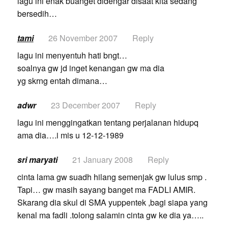
lagu ini enak buanget didengar disaat kita sedang
bersedih…
tami
26 November 2007
Reply
lagu ini menyentuh hati bngt…
soalnya gw jd inget kenangan gw ma dia
yg skrng entah dimana…
adwr
23 December 2007
Reply
lagu ini menggingatkan tentang perjalanan hidupq
ama dia….i mis u 12-12-1989
sri maryati
21 January 2008
Reply
cinta lama gw suadh hilang semenjak gw lulus smp .
Tapi… gw masih sayang banget ma FADLI AMIR.
Skarang dia skul di SMA yuppentek ,bagi siapa yang
kenal ma fadli .tolong salamin cinta gw ke dia ya…..