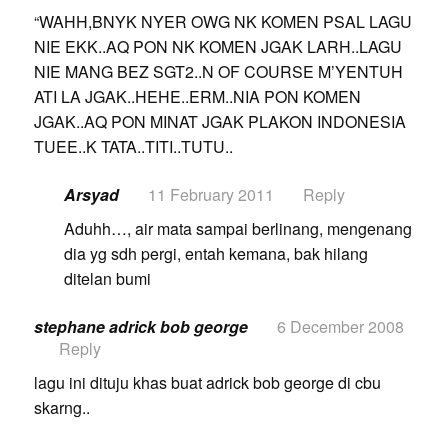
“WAHH,BNYK NYER OWG NK KOMEN PSAL LAGU
NIE EKK..AQ PON NK KOMEN JGAK LARH..LAGU
NIE MANG BEZ SGT2..N OF COURSE M’YENTUH
ATI LA JGAK..HEHE..ERM..NIA PON KOMEN
JGAK..AQ PON MINAT JGAK PLAKON INDONESIA
TUEE..K TATA..TITI..TUTU..
Arsyad
11 February 2011
Reply
Aduhh…, air mata sampai berlinang, mengenang
dia yg sdh pergi, entah kemana, bak hilang
ditelan bumi
stephane adrick bob george
6 December 2008
Reply
lagu ini dituju khas buat adrick bob george di cbu
skarng..