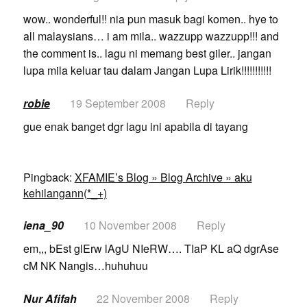
wow.. wonderful!! nia pun masuk bagi komen.. hye to
all malaysians… i am mila.. wazzupp wazzupp!!! and
the comment is.. lagu ni memang best giler.. jangan
lupa mila keluar tau dalam Jangan Lupa Lirik!!!!!!!!!!!
robie
19 September 2008
Reply
gue enak banget dgr lagu ini apabila di tayang
Pingback:
XFAMIE’s Blog » Blog Archive » aku
kehilangann(*_+)
iena_90
10 November 2008
Reply
em,,, bEst glErw lAgU NIeRW…. TIaP KL aQ dgrAse
cM NK Nangis…huhuhuu
Nur Afifah
22 November 2008
Reply