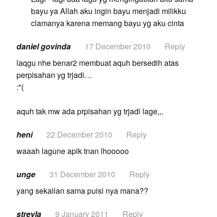
bayu ya Allah aku ingin bayu menjadi milikku
clamanya karena memang bayu yg aku cinta
daniel govinda
17 December 2010
Reply
laqgu nhe benar2 membuat aquh bersedih atas
perpisahan yg trjadi…
:"(
aquh tak mw ada prpisahan yg trjadi lage,,.
heni
22 December 2010
Reply
waaah lagune apik tnan lhooooo
unge
31 December 2010
Reply
yang sekalian sama puisi nya mana??
streyla
9 January 2011
Reply