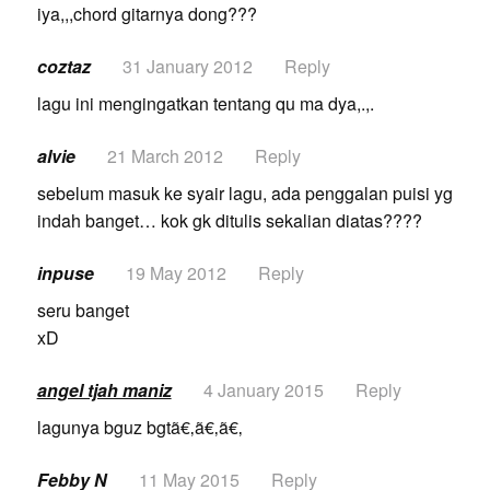
iya,,,chord gitarnya dong???
coztaz
31 January 2012
Reply
lagu ini mengingatkan tentang qu ma dya,.,.
alvie
21 March 2012
Reply
sebelum masuk ke syair lagu, ada penggalan puisi yg
indah banget… kok gk ditulis sekalian diatas????
inpuse
19 May 2012
Reply
seru banget
xD
angel tjah maniz
4 January 2015
Reply
lagunya bguz bgtã€‚ã€‚ã€‚
Febby N
11 May 2015
Reply