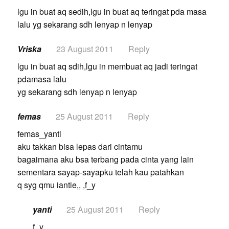
lgu in buat aq sedih,lgu in buat aq teringat pda masa
lalu yg sekarang sdh lenyap n lenyap
Vriska
23 August 2011
Reply
lgu in buat aq sdih,lgu in membuat aq jadi teringat
pdamasa lalu
yg sekarang sdh lenyap n lenyap
femas
25 August 2011
Reply
femas_yanti
aku takkan bisa lepas dari cintamu
bagaimana aku bsa terbang pada cinta yang lain
sementara sayap-sayapku telah kau patahkan
q syg qmu iantie,, ,f_y
yanti
25 August 2011
Reply
f_y