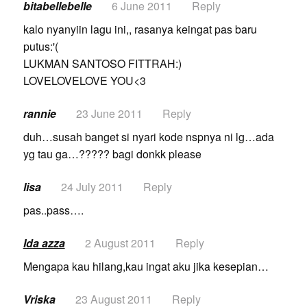
bitabellebelle
6 June 2011
Reply
kalo nyanyiin lagu ini,, rasanya keingat pas baru
putus:'(
LUKMAN SANTOSO FITTRAH:)
LOVELOVELOVE YOU<3
rannie
23 June 2011
Reply
duh…susah banget si nyari kode nspnya ni lg…ada
yg tau ga…????? bagi donkk please
lisa
24 July 2011
Reply
pas..pass….
Ida azza
2 August 2011
Reply
Mengapa kau hilang,kau ingat aku jika kesepian…
Vriska
23 August 2011
Reply