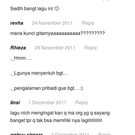
Sedih bangt lagu ini 🙁
revha
24 November 2011
Reply
mana kunci gitarnyaaaaaaaaaaa?????????
Rhieza
29 November 2011
Reply
._Hmm….
._Lgunya menyentuh bgt…
._pengalaman pribadi gue bgt….:(
linsi
1 December 2011
Reply
lagu nich mengingat kan q ma org yg q sayang
banget tpi q tak bsa memiliki nya lagiiiiiiiiiiii
wahyu siregar
2 December 2011
Reply