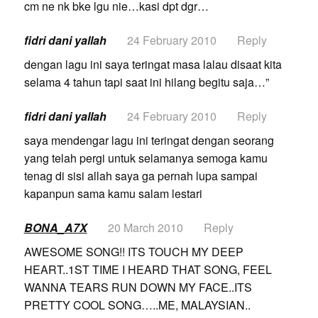
cm ne nk bke lgu nie…kasi dpt dgr…
fidri dani yallah
24 February 2010
Reply
dengan lagu ini saya teringat masa lalau disaat kita
selama 4 tahun tapi saat ini hilang begitu saja…”
fidri dani yallah
24 February 2010
Reply
saya mendengar lagu ini teringat dengan seorang
yang telah pergi untuk selamanya semoga kamu
tenag di sisi allah saya ga pernah lupa sampai
kapanpun sama kamu salam lestari
BONA_A7X
20 March 2010
Reply
AWESOME SONG!! ITS TOUCH MY DEEP
HEART..1ST TIME I HEARD THAT SONG, FEEL
WANNA TEARS RUN DOWN MY FACE..ITS
PRETTY COOL SONG…..ME, MALAYSIAN..