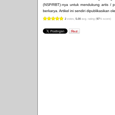
(NSP/RBT)-nya untuk mendukung artis / p
berkarya. Artikel ini sendiri dipublikasikan o
2
votes,
5.00
avg. rating (
97
% score)