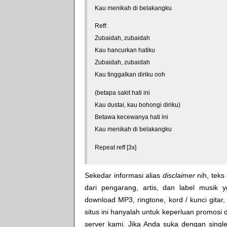
Kau menikah di belakangku
Reff:
Zubaidah, zubaidah
Kau hancurkan hatiku
Zubaidah, zubaidah
Kau tinggalkan diriku ooh
(betapa sakit hati ini
Kau dustai, kau bohongi diriku)
Betawa kecewanya hati ini
Kau menikah di belakangku
Repeat reff [3x]
Sekedar informasi alias
disclaimer
nih, teks 
dari pengarang, artis, dan label musik 
download MP3, ringtone, kord / kunci gitar, 
situs ini hanyalah untuk keperluan promosi 
server kami. Jika Anda suka dengan single