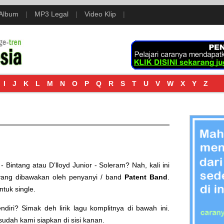
 Album
|
MP3 Legal
|
Video Klip
|
I
J
K
L
M
N
O
P
Q
R
S
T
U
V
W
X
Y
Z
 - Bintang
atau
D’lloyd Junior - Soleram
? Nah, kali ini
ang dibawakan oleh penyanyi / band
Patent Band
.
ntuk single.
iri? Simak deh lirik lagu komplitnya di bawah ini.
sudah kami siapkan di sisi kanan.