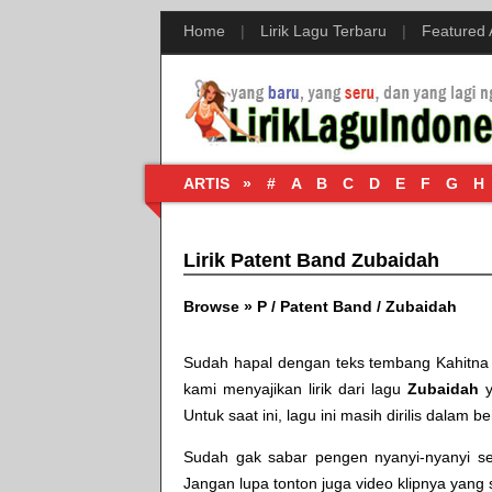
Home
|
Lirik Lagu Terbaru
|
Featured
ARTIS »
#
A
B
C
D
E
F
G
H
Lirik Patent Band Zubaidah
Browse »
P
/
Patent Band
/
Zubaidah
Sudah hapal dengan teks tembang
Kahitna
kami menyajikan lirik dari lagu
Zubaidah
y
Untuk saat ini, lagu ini masih dirilis dalam be
Sudah gak sabar pengen nyanyi-nyanyi send
Jangan lupa tonton juga video klipnya yang 